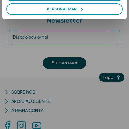
PERSONALIZAR
Subscreva a
Newsletter
Digite o seu e-mail
Ver Tudo
Solares
Subscrever
Corpo
Topo
Rosto
SOBRE NÓS
Lábios
APOIO AO CLIENTE
A MINHA CONTA
Solares Bebé e
Criança