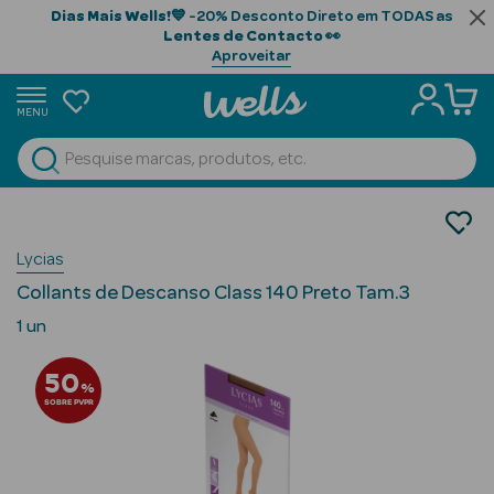
Dias Mais Wells!
💙 -20% Desconto Direto em TODAS as
Lentes de Contacto
👀
Aproveitar
MENU
portunidades
Ver Tudo
Beauty Season
Ortopedia
Meias de Descanso
Beauty Season
Lycias
Collants
Cabelo
Collants de Descanso Class 140 Preto Tam.3
Profissional
1 un
Beauty Season
50
Cosmética
%
SOBRE PVPR
Beauty Season
Cosmética
Luxo