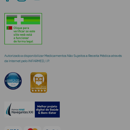
mética Rosto e
Ver Tudo
Autorizado a disponibilizar Medicamentos Não Sujeitos a Receita Médica através
Cosmética
da Internet pelo INFARMED, I.P.
Rosto
Hidratantes
Séruns Faciais
Creme de Olhos
Anti-
envelhecimento