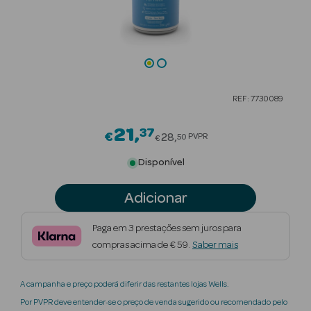
Beauty Season
Cuidados de
Cabelo
Beauty Season
REF: 7730089
Maquilhagem
21
37
Price reduced from
€
Beauty Season
28
PVPR
50
€
Maquilhagem
Disponível
Luxo
Adicionar
Beauty Season
Nutricosmética
Paga em 3 prestações sem juros para
compras acima de € 59.
Saber mais
Beauty Season
Perfumes
A campanha e preço poderá diferir das restantes lojas Wells.
Beauty Season
Por PVPR deve entender-se o preço de venda sugerido ou recomendado pelo