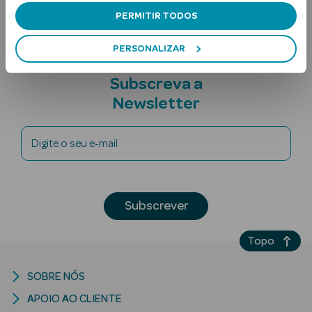
PERMITIR TODOS
PERSONALIZAR
Subscreva a
Newsletter
Ver Tudo
Digite o seu e-mail
Solares
Corpo
Subscrever
Rosto
Topo
Lábios
Solares Bebé e
SOBRE NÓS
Criança
APOIO AO CLIENTE