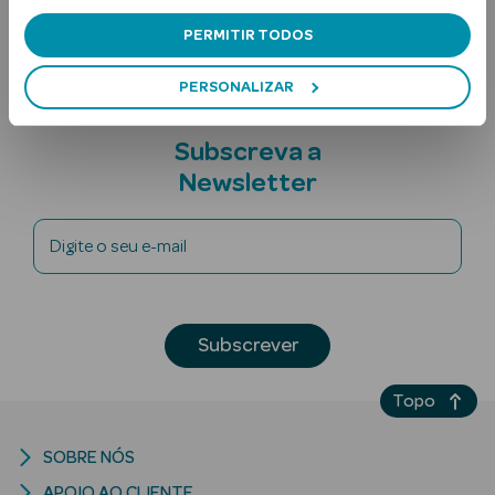
Nota adicional
PERMITIR TODOS
PERSONALIZAR
Subscreva a
Newsletter
Ver Tudo
Solares
Digite o seu e-mail
Corpo
Rosto
Subscrever
Lábios
Topo
Solares Bebé e
SOBRE NÓS
Criança
APOIO AO CLIENTE