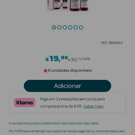
Beauty Season
Cuidados de
Cabelo
Beauty Season
REF: 8856540
Maquilhagem
19
96
Price reduced from
€
Beauty Season
30
PVPR
71
€
Maquilhagem
6 unidades disponíveis
Luxo
Adicionar
Beauty Season
Nutricosmética
Paga em 3 prestações sem juros para
compras acima de € 59.
Saber mais
Beauty Season
Perfumes
A campanha e preço poderá diferir das restantes lojas Wells.
Beauty Season
Por PVPR deve entender-se o preço de venda sugerido ou recomendado pelo