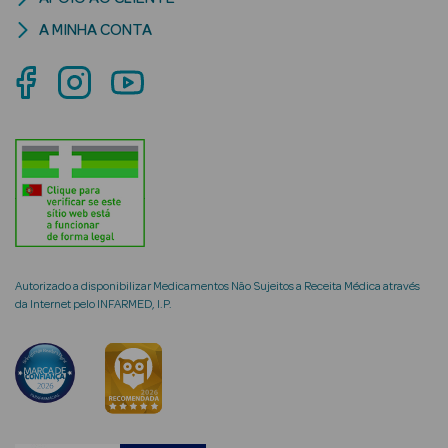
A MINHA CONTA
mética Rosto e
Ver Tudo
Cosmética
Rosto
Hidratantes
Autorizado a disponibilizar Medicamentos Não Sujeitos a Receita Médica através
da Internet pelo INFARMED, I.P.
Séruns Faciais
Creme de Olhos
Anti-
envelhecimento