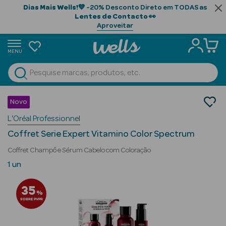
Dias Mais Wells!
💙 -20% Desconto Direto em TODAS as
Lentes de Contacto
👀
Aproveitar
MENU
portunidades
Ver Tudo
Beauty Season
Cabelo
Novo
Gama Profissional
Beauty Season
L'Oréal Professionnel
Coffrets
Cabelo
Coffret Serie Expert Vitamino Color Spectrum
Profissional
Coffret Champô e Sérum Cabelo com Coloração
Beauty Season
1 un
Cosmética
35
%
Beauty Season
SOBRE PVPR
Cosmética
Luxo