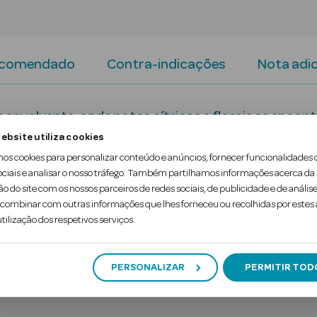
ecomendado
Contra-indicações
Nota adic
 envolvente, onde notas cítricas e florais se enco
ito entre delicadeza e força, que deixa uma marca i
ebsite utiliza cookies
mos cookies para personalizar conteúdo e anúncios, fornecer funcionalidades 
 tua essência mais autêntica, feminina e confiant
ociais e analisar o nosso tráfego. Também partilhamos informações acerca da
ão do site com os nossos parceiros de redes sociais, de publicidade e de análise
ombinar com outras informações que lhes forneceu ou recolhidas por estes a
tilização dos respetivos serviços.
PERSONALIZAR
PERMITIR TOD