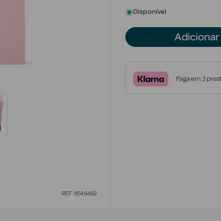
Disponível
Adicionar
Paga em 3 pres
REF: 8546482