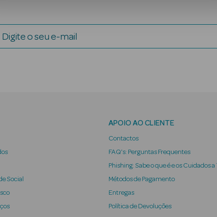
Digite o seu e-mail
APOIO AO CLIENTE
Contactos
dos
FAQ's: Perguntas Frequentes
Phishing: Sabe o que é e os Cuidados a
e Social
Métodos de Pagamento
osco
Entregas
iços
Política de Devoluções