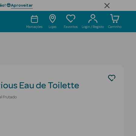
Aproveitar
ão! 😎
Marcações
Lojas
Favoritos
Login / Registo
Carrinho
ious Eau de Toilette
al Frutado