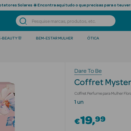
tetores Solares ☀️ Encontra aqui tudo o que precisas para o teu ver
K-BEAUTY 🌸
BEM-ESTAR MULHER
ÓTICA
Dare To Be
Coffret Myster
Coffret Perfume para Mulher Flor
1 un
19
99
€