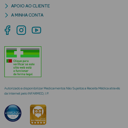
APOIO AO CLIENTE
A MINHA CONTA
mética Rosto e
Ver Tudo
Cosmética
Rosto
Hidratantes
Autorizado a disponibilizar Medicamentos Não Sujeitos a Receita Médica através
Séruns Faciais
da Internet pelo INFARMED, I.P.
Creme de Olhos
Anti-
envelhecimento