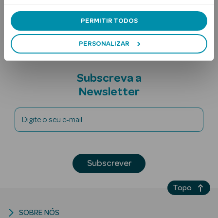
Nota adicional
PERMITIR TODOS
PERSONALIZAR
Subscreva a
Newsletter
Ver Tudo
Solares
Digite o seu e-mail
Corpo
Rosto
Subscrever
Lábios
Topo
Solares Bebé e
Criança
SOBRE NÓS