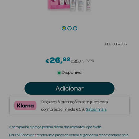
Beauty Season
Cuidados de
Cabelo
Beauty Season
REF: 8857505
Maquilhagem
26
92
Price reduced from
€
Beauty Season
35
PVPR
89
€
Maquilhagem
Disponível
Luxo
Adicionar
Beauty Season
Nutricosmética
Paga em 3 prestações sem juros para
compras acima de € 59.
Saber mais
Beauty Season
Perfumes
A campanha e preço poderá diferir das restantes lojas Wells.
Beauty Season
Por PVPR deve entender-se o preço de venda sugerido ou recomendado pelo