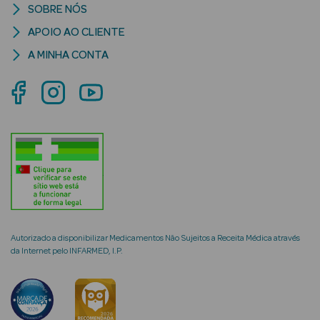
SOBRE NÓS
APOIO AO CLIENTE
A MINHA CONTA
mética Rosto e
Ver Tudo
Cosmética
Rosto
Hidratantes
Séruns Faciais
Autorizado a disponibilizar Medicamentos Não Sujeitos a Receita Médica através
da Internet pelo INFARMED, I.P.
Creme de Olhos
Anti-
envelhecimento