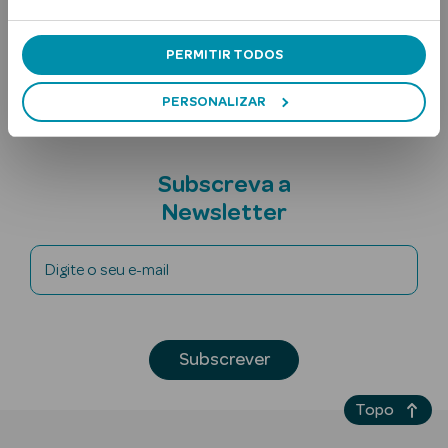
Ingredientes
Nota adicional
PERMITIR TODOS
PERSONALIZAR
Subscreva a
Ver Tudo
Newsletter
Solares
Corpo
Digite o seu e-mail
Rosto
Lábios
Subscrever
Solares Bebé e
Topo
Criança