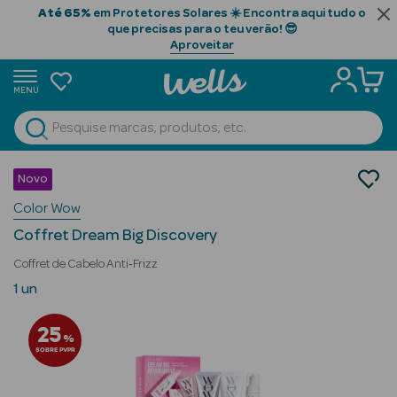
Até 65%
em Protetores Solares ☀️ Encontra aqui tudo o
que precisas para o teu verão! 😎
Aproveitar
MENU
portunidades
Ver Tudo
Beauty Season
Cabelo
Novo
Gama Profissional
Beauty Season
Color Wow
Coffrets
Cabelo
Coffret Dream Big Discovery
Profissional
Coffret de Cabelo Anti‑Frizz
Beauty Season
1 un
Cosmética
25
%
Beauty Season
SOBRE PVPR
Cosmética
Luxo