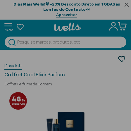
Dias Mais Wells!
💙 -20% Desconto Direto em TODAS as
Lentes de Contacto
👀
Aproveitar
MENU
portunidades
Ver Tudo
Beauty Season
Perfumes
Davidoff
Coffrets
Beauty Season
Coffrets de Homem
Cabelo
Coffret Cool Elixir Parfum
Profissional
Coffret Perfume de Homem
Beauty Season
48
%
Cosmética
SOBRE PVPR
Beauty Season
Cosmética
Luxo