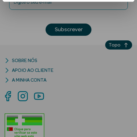
Digite o seu e-mail
Subscrever
Topo
Ver Tudo
SOBRE NÓS
Solares
APOIO AO CLIENTE
Corpo
A MINHA CONTA
Rosto
Lábios
Solares Bebé e
Criança