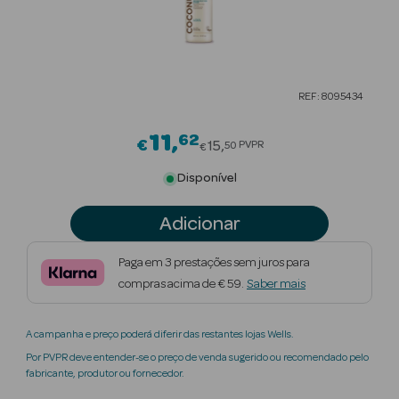
Beauty Season
Cuidados de
Cabelo
REF: 8095434
Beauty Season
Maquilhagem
11
62
Price reduced from
€
15
PVPR
50
€
Beauty Season
Disponível
Maquilhagem
Luxo
Adicionar
Beauty Season
Paga em 3 prestações sem juros para
Nutricosmética
compras acima de € 59.
Saber mais
Beauty Season
A campanha e preço poderá diferir das restantes lojas Wells.
Perfumes
Por PVPR deve entender-se o preço de venda sugerido ou recomendado pelo
fabricante, produtor ou fornecedor.
Beauty Season