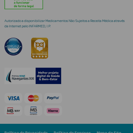
Autorizado a disponibilizar Medicamentos Não Sujeitos a Receita Médica através
da Internet pelo INFARMED, I.P.
mética Rosto e
Ver Tudo
Cosmética
Rosto
Hidratantes
Séruns Faciais
Creme de Olhos
Anti-
envelhecimento