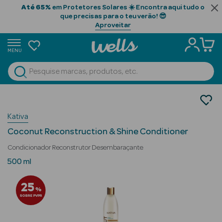
Até 65%
em Protetores Solares ☀️ Encontra aqui tudo o
que precisas para o teu verão! 😎
Aproveitar
MENU
portunidades
Ver Tudo
Beauty Season
Cabelo
Tratamento
Beauty Season
Kativa
Condicionadores
Cabelo
Coconut Reconstruction & Shine Conditioner
Profissional
Condicionador Reconstrutor Desembaraçante
Beauty Season
500 ml
Cosmética
25
%
Beauty Season
SOBRE PVPR
Cosmética
Luxo