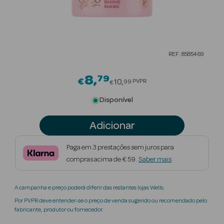
Beauty Season
Cuidados de
Cabelo
REF: 8585469
Beauty Season
Maquilhagem
8
79
Price reduced from
€
10
PVPR
99
€
Beauty Season
Disponível
Maquilhagem
Luxo
Adicionar
Beauty Season
Paga em 3 prestações sem juros para
Nutricosmética
compras acima de € 59.
Saber mais
Beauty Season
A campanha e preço poderá diferir das restantes lojas Wells.
Perfumes
Por PVPR deve entender-se o preço de venda sugerido ou recomendado pelo
fabricante, produtor ou fornecedor.
Beauty Season