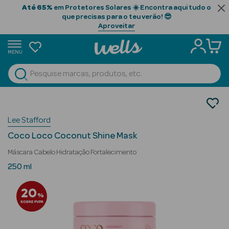
Até 65%
em Protetores Solares ☀️ Encontra aqui tudo o
que precisas para o teu verão! 😎
Aproveitar
MENU
portunidades
Ver Tudo
Beauty Season
Cabelo
Tratamento
Beauty Season
Lee Stafford
Máscaras
Cabelo
Coco Loco Coconut Shine Mask
Profissional
Máscara Cabelo Hidratação Fortalecimento
Beauty Season
250 ml
Cosmética
20
%
Beauty Season
SOBRE PVPR
Cosmética
Luxo