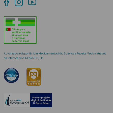
mética Rosto e
Ver Tudo
Cosmética
Autorizado a disponibilizar Medicamentos Não Sujeitos a Receita Médica através
Rosto
da Internet pelo INFARMED, I.P.
Hidratantes
Séruns Faciais
Creme de Olhos
Anti-
envelhecimento