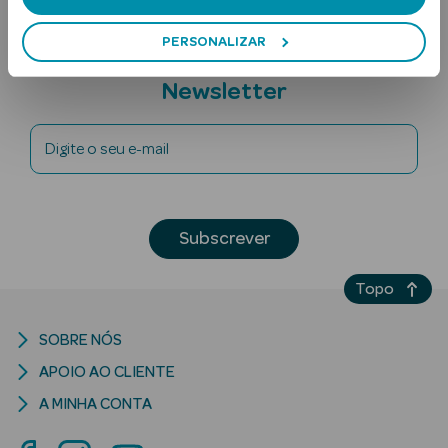
PERSONALIZAR
Subscreva a
Newsletter
Digite o seu e-mail
Ver Tudo
Solares
Subscrever
Corpo
Topo
Rosto
SOBRE NÓS
Lábios
APOIO AO CLIENTE
Solares Bebé e
A MINHA CONTA
Criança