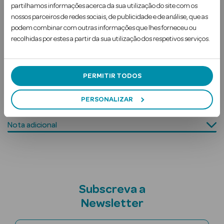
cutâneas infantis, com este spray acalmam e são
partilhamos informações acerca da sua utilização do site com os
reparadas imedi…
nossos parceiros de redes sociais, de publicidade e de análise, que as
podem combinar com outras informações que lhes forneceu ou
Ler mais
recolhidas por estes a partir da sua utilização dos respetivos serviços.
Uso Recomendado
PERMITIR TODOS
Contra-indicações
Ver Tudo
PERSONALIZAR
Ingredientes
Solares
Nota adicional
Corpo
Rosto
Lábios
Subscreva a
Solares Bebé e
Newsletter
Criança