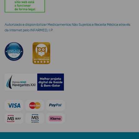
Limpeza Facial
Desmaquilhantes
Autorizado a disponibilizar Medicamentos Não Sujeitos a Receita Médica através
da Internet pelo INFARMED, I.P.
Água Micelar
Solares
Máscaras
Faciais
Água Termal
Esfoliantes
Lábios
Coffrets