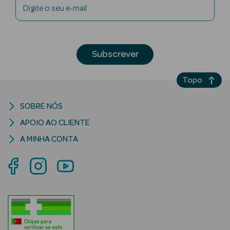
Digite o seu e-mail
Subscrever
mética Rosto e
Topo
Ver Tudo
Cosmética
SOBRE NÓS
Rosto
APOIO AO CLIENTE
A MINHA CONTA
Hidratantes
Séruns Faciais
Creme de Olhos
Anti-
envelhecimento