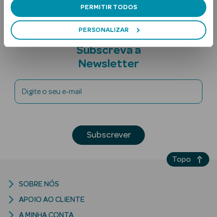
PERMITIR TODOS
PERSONALIZAR
Subscreva a
Newsletter
Digite o seu e-mail
Ver Tudo
Solares
Corpo
Subscrever
Rosto
Topo
Lábios
SOBRE NÓS
Solares Bebé e
APOIO AO CLIENTE
Criança
A MINHA CONTA