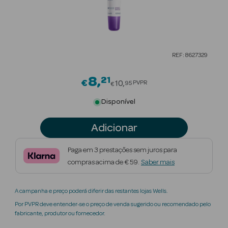
Beauty Season
Cuidados de
Cabelo
REF: 8627329
Beauty Season
Maquilhagem
8
21
Price reduced from
€
10
PVPR
95
€
Beauty Season
Disponível
Maquilhagem
Luxo
Adicionar
Beauty Season
Paga em 3 prestações sem juros para
Nutricosmética
compras acima de € 59.
Saber mais
Beauty Season
A campanha e preço poderá diferir das restantes lojas Wells.
Perfumes
Por PVPR deve entender-se o preço de venda sugerido ou recomendado pelo
fabricante, produtor ou fornecedor.
Beauty Season