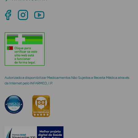
mética Rosto e
Ver Tudo
Cosmética
Rosto
Autorizado a disponibilizar Medicamentos Não Sujeitos a Receita Médica através
da Internet pelo INFARMED, I.P.
Hidratantes
Séruns Faciais
Creme de Olhos
Anti-
envelhecimento