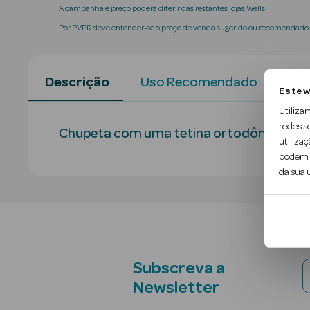
A campanha e preço poderá diferir das restantes lojas Wells.
Por PVPR deve entender-se o preço de venda sugerido ou recomendado p
Descrição
Uso Recomendado
Con
Este w
Utiliza
redes s
Chupeta com uma tetina ortodôntica e at
utilizaç
podem c
da sua u
Subscreva a
Newsletter