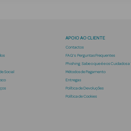
APOIO AO CLIENTE
Contactos
dos
FAQ's: Perguntas Frequentes
Phishing: Sabe o que é e os Cuidados a
e Social
Métodos de Pagamento
osco
Entregas
iços
Política de Devoluções
Política de Cookies