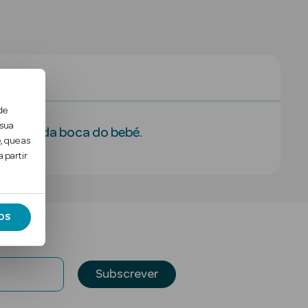
al
de
 sua
orreto da boca do bebé.
, que as
 partir
OS
Subscrever