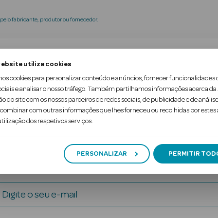
elo fabricante, produtor ou fornecedor.
tra-indicações
Ingredientes
Nota adicion
ebsite utiliza cookies
mos cookies para personalizar conteúdo e anúncios, fornecer funcionalidades 
ociais e analisar o nosso tráfego. Também partilhamos informações acerca da
iva, que favorece ativamente o desenvolvimento c
ão do site com os nossos parceiros de redes sociais, de publicidade e de análise
ombinar com outras informações que lhes forneceu ou recolhidas por estes a
tilização dos respetivos serviços.
PERSONALIZAR
PERMITIR TOD
Digite o seu e-mail