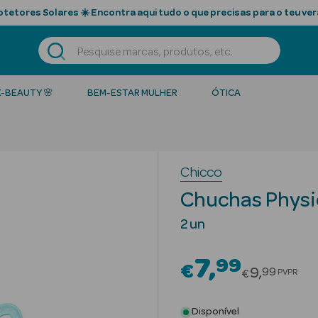
tetores Solares ☀️ Encontra aqui tudo o que precisas para o teu ver
K-BEAUTY 🌸
BEM-ESTAR MULHER
ÓTICA
Chicco
Chuchas Physi
2 un
7
99
€
Price red
9
99
PVPR
€
Disponível