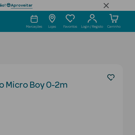
Aproveitar
ão! 😎
Marcações
Lojas
Favoritos
Login / Registo
Carrinho
o Micro Boy 0-2m
uced from