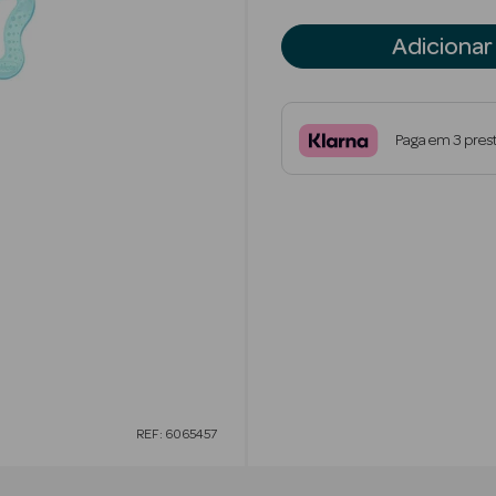
Adicionar
Paga em 3 pres
REF: 6065457