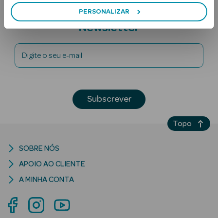
Subscreva a
PERSONALIZAR
Newsletter
Digite o seu e-mail
Ver Tudo
Subscrever
Solares
Topo
Corpo
Rosto
SOBRE NÓS
APOIO AO CLIENTE
Lábios
A MINHA CONTA
Solares Bebé e
Criança