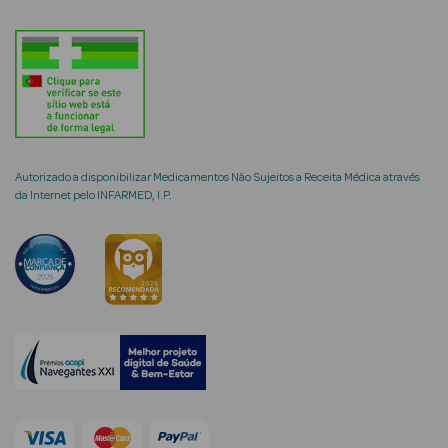
mética Rosto e
Autorizado a disponibilizar Medicamentos Não Sujeitos a Receita Médica através
Ver Tudo
da Internet pelo INFARMED, I.P.
Cosmética
Rosto
Hidratantes
Séruns Faciais
Creme de Olhos
Anti-
envelhecimento