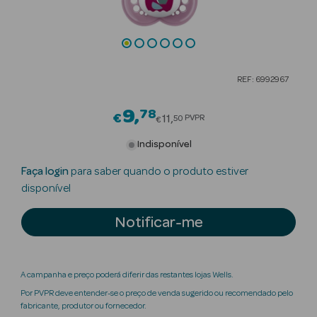
Beauty Season
Cuidados de
Cabelo
REF: 6992967
Beauty Season
Maquilhagem
9
78
Price reduced from
€
11
PVPR
50
€
Beauty Season
Indisponível
Maquilhagem
Faça login
para saber quando o produto estiver
Luxo
disponível
Beauty Season
Notificar-me
Nutricosmética
Beauty Season
Perfumes
A campanha e preço poderá diferir das restantes lojas Wells.
Por PVPR deve entender-se o preço de venda sugerido ou recomendado pelo
Beauty Season
fabricante, produtor ou fornecedor.