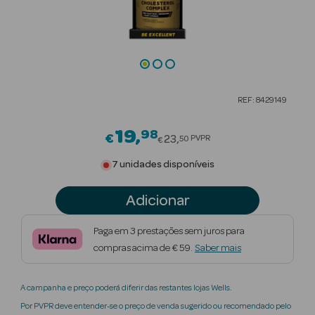
Beauty Season
Cuidados de
Cabelo
Beauty Season
REF: 8429149
Maquilhagem
19
98
Price reduced from
€
Beauty Season
23
PVPR
50
€
Maquilhagem
7 unidades disponíveis
Luxo
Adicionar
Beauty Season
Nutricosmética
Paga em 3 prestações sem juros para
compras acima de € 59.
Saber mais
Beauty Season
Perfumes
A campanha e preço poderá diferir das restantes lojas Wells.
Beauty Season
Por PVPR deve entender-se o preço de venda sugerido ou recomendado pelo