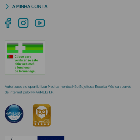
A MINHA CONTA
mética Rosto e
Ver Tudo
Cosmética
Rosto
Hidratantes
Autorizado a disponibilizar Medicamentos Não Sujeitos a Receita Médica através
da Internet pelo INFARMED, I.P.
Séruns Faciais
Creme de Olhos
Anti-
envelhecimento