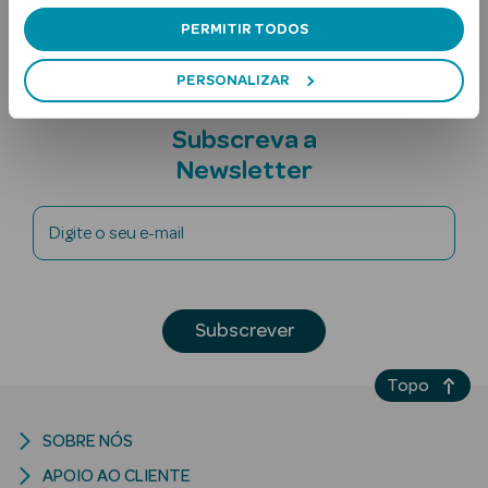
Nota adicional
PERMITIR TODOS
PERSONALIZAR
Subscreva a
Newsletter
Ver Tudo
Solares
Digite o seu e-mail
Corpo
Subscrever
Rosto
Lábios
Topo
Solares Bebé e
SOBRE NÓS
Criança
APOIO AO CLIENTE