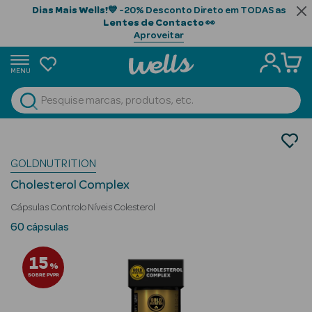
Dias Mais Wells!
💙 -20% Desconto Direto em TODAS as
Lentes de Contacto
👀
Aproveitar
MENU
portunidades
Ver Tudo
Beauty Season
Nutrição e Suplementos
Nutrição Desportiva
Beauty Season
GOLDNUTRITION
Aminoácidos
Cabelo
Cholesterol Complex
Profissional
Cápsulas Controlo Níveis Colesterol
Beauty Season
60 cápsulas
Cosmética
15
%
Beauty Season
SOBRE PVPR
Cosmética
Luxo