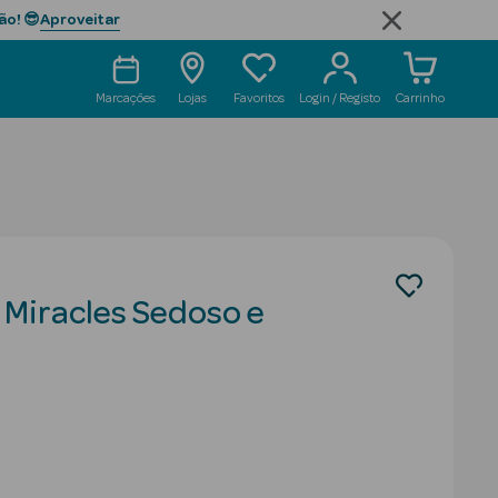
Aproveitar
ão! 😎
Marcações
Lojas
Favoritos
Login / Registo
Carrinho
Miracles Sedoso e