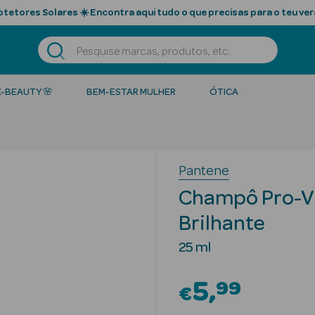
tetores Solares ☀️ Encontra aqui tudo o que precisas para o teu ver
K-BEAUTY 🌸
BEM-ESTAR MULHER
ÓTICA
Pantene
Champô Pro-V 
Brilhante
25 ml
5
99
€