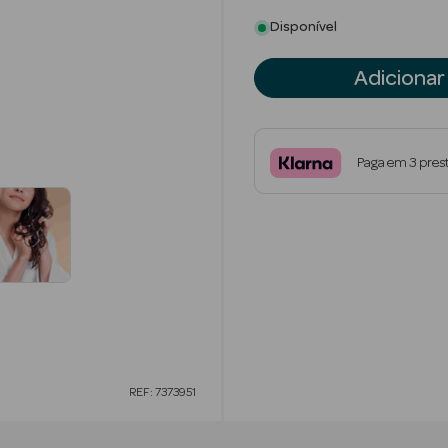
Disponível
Adicionar
Paga em 3 pres
REF: 7373951