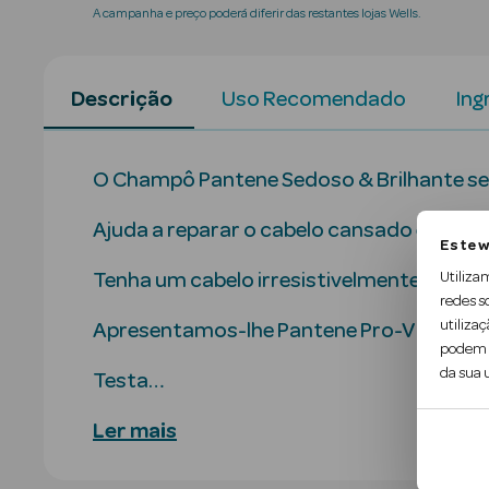
A campanha e preço poderá diferir das restantes lojas Wells.
Descrição
Uso Recomendado
Ing
O Champô Pantene Sedoso & Brilhante sem 
Ajuda a reparar o cabelo cansado e proc
Este w
Utiliza
Tenha um cabelo irresistivelmente macio 
redes s
utilizaç
Apresentamos-lhe Pantene Pro-V Miracles
podem c
da sua u
Testa…
Ler mais