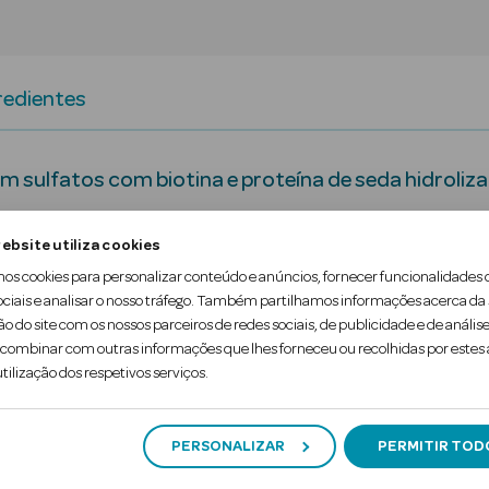
redientes
sulfatos com biotina e proteína de seda hidroliza
essado.
ebsite utiliza cookies
mos cookies para personalizar conteúdo e anúncios, fornecer funcionalidades 
e que parece seda.
ociais e analisar o nosso tráfego. Também partilhamos informações acerca da
ão do site com os nossos parceiros de redes sociais, de publicidade e de análise
, com complexo Pro-V altamente nutritivo para ca
ombinar com outras informações que lhes forneceu ou recolhidas por estes a
tilização dos respetivos serviços.
PERSONALIZAR
PERMITIR TOD