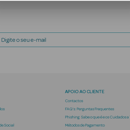
Digite o seu e-mail
APOIO AO CLIENTE
Contactos
dos
FAQ's: Perguntas Frequentes
Phishing: Sabe o que é e os Cuidados a
e Social
Métodos de Pagamento