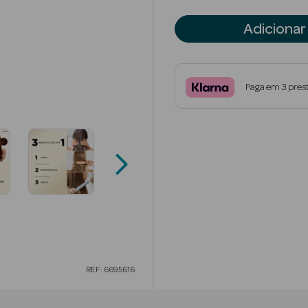
Adicionar
Paga em 3 pres
REF: 6695616