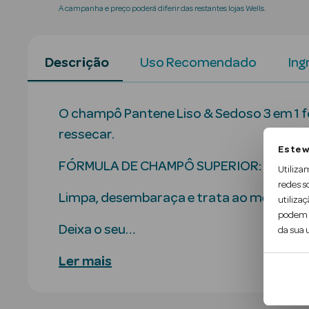
A campanha e preço poderá diferir das restantes lojas Wells.
Descrição
Uso Recomendado
Ing
O champô Pantene Liso & Sedoso 3 em 1 f
ressecar.
Este w
FÓRMULA DE CHAMPÔ SUPERIOR: fornece aos
Utiliza
redes s
Limpa, desembaraça e trata ao mesmo te
utilizaç
podem c
Deixa o seu…
da sua u
Ler mais