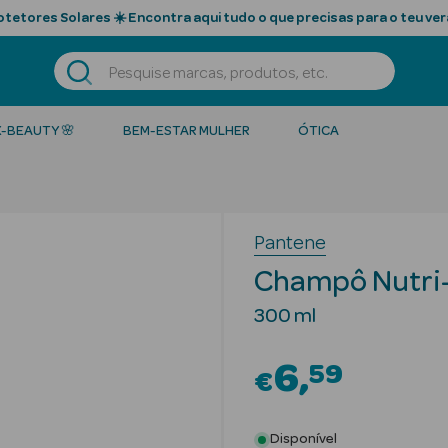
tetores Solares ☀️ Encontra aqui tudo o que precisas para o teu ver
K-BEAUTY 🌸
BEM-ESTAR MULHER
ÓTICA
Pantene
Champô Nutri-P
300 ml
6
59
€
Disponível