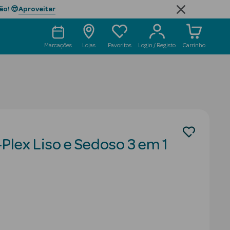
Aproveitar
ão! 😎
Marcações
Lojas
Favoritos
Login / Registo
Carrinho
lex Liso e Sedoso 3 em 1