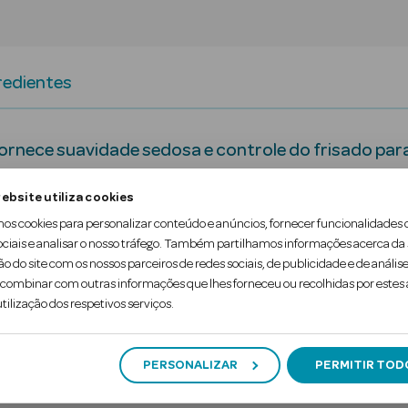
redientes
ornece suavidade sedosa e controle do frisado para
ebsite utiliza cookies
 cabelos nutrientes Pro-V ativos para fortalecer
mos cookies para personalizar conteúdo e anúncios, fornecer funcionalidades 
ociais e analisar o nosso tráfego. Também partilhamos informações acerca da
mpo. Combate a aspereza e controla o frisado.
ão do site com os nossos parceiros de redes sociais, de publicidade e de análise
ombinar com outras informações que lhes forneceu ou recolhidas por estes a
tilização dos respetivos serviços.
PERSONALIZAR
PERMITIR TOD