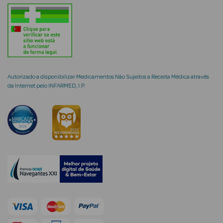
mética Rosto e
Autorizado a disponibilizar Medicamentos Não Sujeitos a Receita Médica através
da Internet pelo INFARMED, I.P.
Ver Tudo
Cosmética
Rosto
Hidratantes
Séruns Faciais
Creme de Olhos
Anti-
envelhecimento