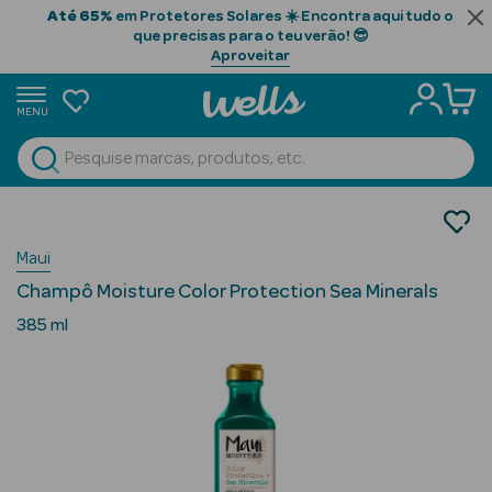
Até 65%
em Protetores Solares ☀️ Encontra aqui tudo o
que precisas para o teu verão! 😎
Aproveitar
MENU
portunidades
Ver Tudo
Beauty Season
Cabelo
Limpeza
Beauty Season
Maui
Champôs
Cabelo
Champô Moisture Color Protection Sea Minerals
Profissional
385 ml
Beauty Season
Cosmética
Beauty Season
Cosmética
Luxo