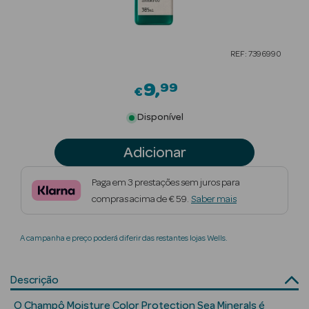
Beauty Season
Cuidados de
REF: 7396990
Cabelo
9
99
Beauty Season
€
Maquilhagem
Disponível
Beauty Season
Adicionar
Maquilhagem
Luxo
Paga em 3 prestações sem juros para
compras acima de € 59.
Saber mais
Beauty Season
Nutricosmética
A campanha e preço poderá diferir das restantes lojas Wells.
Beauty Season
Perfumes
Descrição
Beauty Season
O Champô Moisture Color Protection Sea Minerals é