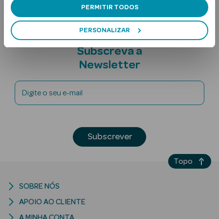
PERMITIR TODOS
PERSONALIZAR
Subscreva a
Newsletter
Ver Tudo
Digite o seu e-mail
Solares
Corpo
Subscrever
Rosto
Topo
Lábios
SOBRE NÓS
Solares Bebé e
APOIO AO CLIENTE
Criança
A MINHA CONTA