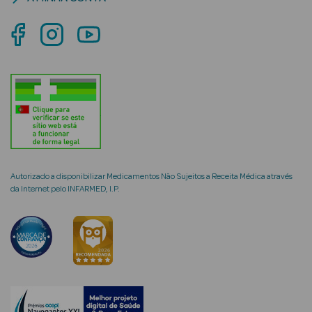
mética Rosto e
Ver Tudo
Cosmética
Rosto
Autorizado a disponibilizar Medicamentos Não Sujeitos a Receita Médica através
Hidratantes
da Internet pelo INFARMED, I.P.
Séruns Faciais
Creme de Olhos
Anti-
envelhecimento