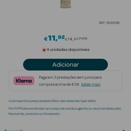
Beauty Season
Cuidados de
REF: 8095318
Cabelo
11
92
Price reduced from
Beauty Season
€
14
PVPR
90
€
Maquilhagem
4 unidades disponíveis
Beauty Season
Adicionar
Maquilhagem
Luxo
Paga em 3 prestações sem juros para
compras acima de € 59.
Saber mais
Beauty Season
Nutricosmética
A campanha e preço poderá diferir das restantes lojas Wells.
Beauty Season
Por PVPR deve entender-se o preço de venda sugerido ou recomendado pelo
Perfumes
fabricante, produtor ou fornecedor.
Beauty Season