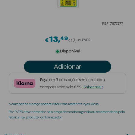
Beauty Season
Cuidados de
REF: 7677277
Cabelo
13
49
Price reduced from
Beauty Season
€
17
PVPR
99
€
Maquilhagem
Disponível
Beauty Season
Adicionar
Maquilhagem
Luxo
Paga em 3 prestações sem juros para
compras acima de € 59.
Saber mais
Beauty Season
Nutricosmética
A campanha e preço poderá diferir das restantes lojas Wells.
Beauty Season
Por PVPR deve entender-se o preço de venda sugerido ou recomendado pelo
Perfumes
fabricante, produtor ou fornecedor.
Beauty Season