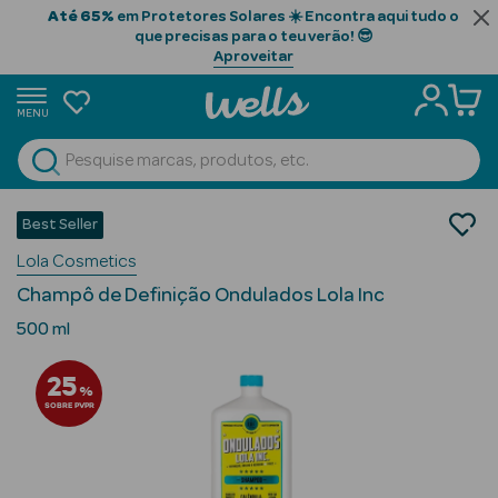
Até 65%
em Protetores Solares ☀️ Encontra aqui tudo o
que precisas para o teu verão! 😎
Aproveitar
MENU
portunidades
Ver Tudo
Beauty Season
Cabelo
Best Seller
Limpeza
Beauty Season
Lola Cosmetics
Champôs
Cabelo
Champô de Definição Ondulados Lola Inc
Profissional
500 ml
Beauty Season
25
Cosmética
%
SOBRE PVPR
Beauty Season
Cosmética
Luxo