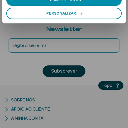
PERSONALIZAR
Subscreva a
Newsletter
Digite o seu e-mail
Ver Tudo
Solares
Subscrever
Corpo
Topo
Rosto
Lábios
SOBRE NÓS
APOIO AO CLIENTE
Solares Bebé e
A MINHA CONTA
Criança