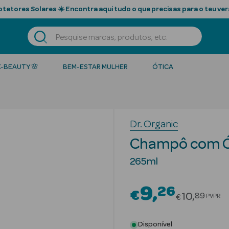
tetores Solares ☀️ Encontra aqui tudo o que precisas para o teu ver
K-BEAUTY 🌸
BEM-ESTAR MULHER
ÓTICA
Dr. Organic
Champô com Ól
265ml
9
26
€
Price red
10
89
PVPR
€
Disponível