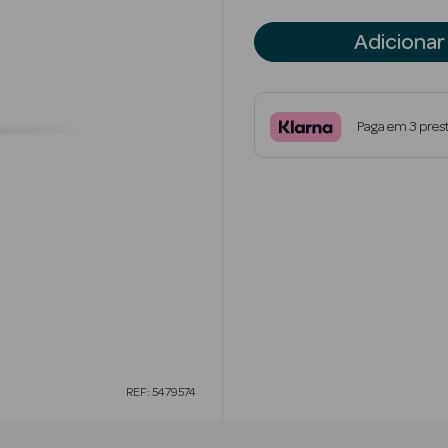
Adicionar
Paga em 3 pres
REF: 5479574