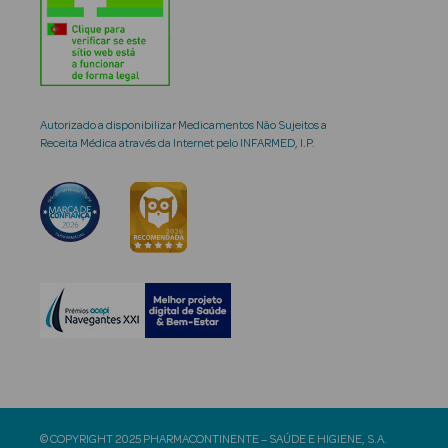
Autorizado a disponibilizar Medicamentos Não Sujeitos a
Receita Médica através da Internet pelo INFARMED, I.P.
© COPYRIGHT 2025 PHARMACONTINENTE – SAÚDE E HIGIENE, S.A.