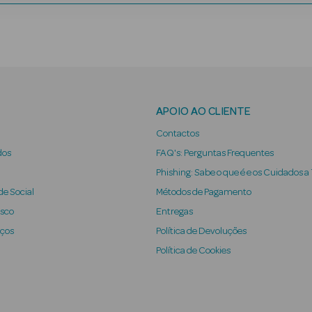
APOIO AO CLIENTE
Contactos
dos
FAQ's: Perguntas Frequentes
Phishing: Sabe o que é e os Cuidados a
e Social
Métodos de Pagamento
osco
Entregas
iços
Política de Devoluções
Política de Cookies