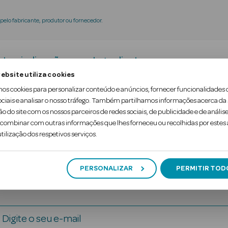
elo fabricante, produtor ou fornecedor.
tra-indicações
Ingredientes
ebsite utiliza cookies
mos cookies para personalizar conteúdo e anúncios, fornecer funcionalidades 
eo, combinado com os óleos essenciais biológicos e
ociais e analisar o nosso tráfego. Também partilhamos informações acerca da
ão do site com os nossos parceiros de redes sociais, de publicidade e de análise
 e cutículas do cabelo, deixando-o reidratado e revit
ombinar com outras informações que lhes forneceu ou recolhidas por estes a
tilização dos respetivos serviços.
PERSONALIZAR
PERMITIR TOD
Digite o seu e-mail