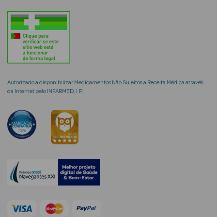
mética Rosto e
Autorizado a disponibilizar Medicamentos Não Sujeitos a Receita Médica através
Ver Tudo
da Internet pelo INFARMED, I.P.
Cosmética
Rosto
Hidratantes
Séruns Faciais
Creme de Olhos
Anti-
envelhecimento