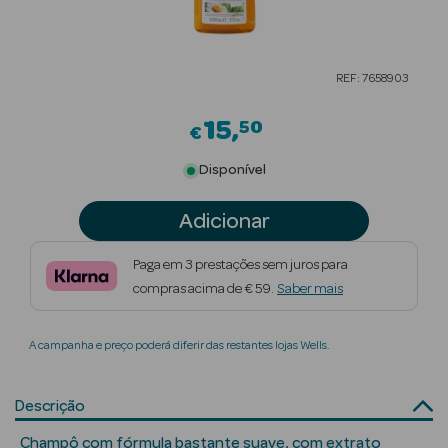
Beauty Season
Cuidados de
REF: 7658903
Cabelo
15
50
Beauty Season
€
Maquilhagem
Disponível
Beauty Season
Adicionar
Maquilhagem
Luxo
Paga em 3 prestações sem juros para
compras acima de € 59.
Saber mais
Beauty Season
Nutricosmética
A campanha e preço poderá diferir das restantes lojas Wells.
Beauty Season
Perfumes
Descrição
Beauty Season
Champô com fórmula bastante suave, com extrato