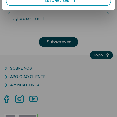
PERSONALIZAR
Newsletter
Digite o seu e-mail
Subscrever
Ver Tudo
Topo
Solares
Corpo
SOBRE NÓS
APOIO AO CLIENTE
Rosto
A MINHA CONTA
Lábios
Solares Bebé e
Criança