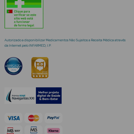
mética Rosto e
Autorizado a disponibilizar Medicamentos Não Sujeitos a Receita Médica através
da Internet pelo INFARMED, I.P.
Ver Tudo
Cosmética
Rosto
Hidratantes
Séruns Faciais
Creme de Olhos
Anti-
envelhecimento