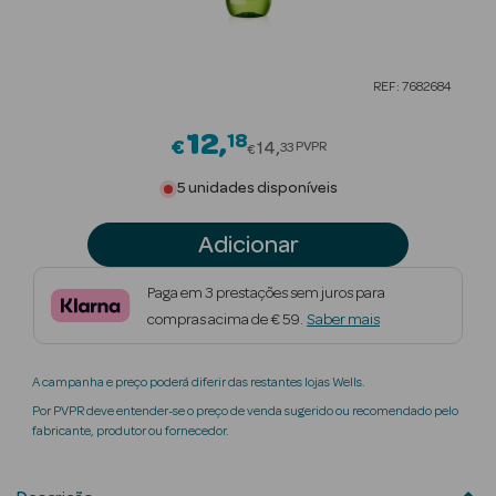
Beauty Season
Cuidados de
REF: 7682684
Cabelo
12
18
Price reduced from
Beauty Season
€
14
PVPR
33
€
Maquilhagem
5 unidades disponíveis
Beauty Season
Adicionar
Maquilhagem
Luxo
Paga em 3 prestações sem juros para
compras acima de € 59.
Saber mais
Beauty Season
Nutricosmética
A campanha e preço poderá diferir das restantes lojas Wells.
Beauty Season
Por PVPR deve entender-se o preço de venda sugerido ou recomendado pelo
Perfumes
fabricante, produtor ou fornecedor.
Beauty Season