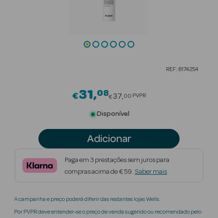
Beauty Season
Cuidados de
Cabelo
Beauty Season
REF: 8174254
Maquilhagem
31
08
Price reduced from
€
Beauty Season
37
PVPR
00
€
Maquilhagem
Disponível
Luxo
Adicionar
Beauty Season
Nutricosmética
Paga em 3 prestações sem juros para
compras acima de € 59.
Saber mais
Beauty Season
Perfumes
A campanha e preço poderá diferir das restantes lojas Wells.
Beauty Season
Por PVPR deve entender-se o preço de venda sugerido ou recomendado pelo