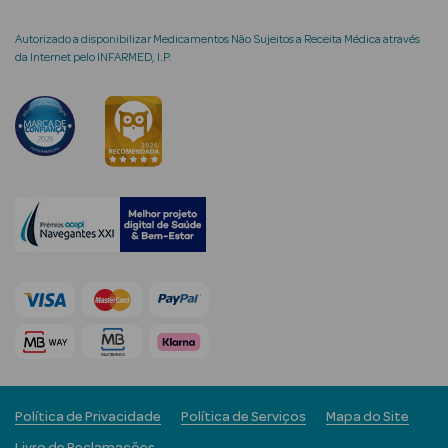
Autorizado a disponibilizar Medicamentos Não Sujeitos a Receita Médica através
da Internet pelo INFARMED, I.P.
mética Rosto e
Ver Tudo
Cosmética
Rosto
Hidratantes
Séruns Faciais
Creme de Olhos
Anti-
Política de Privacidade
Política de Serviços
Mapa do Site
envelhecimento