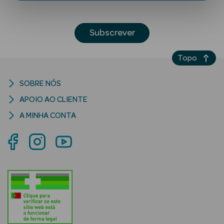
Subscrever
Topo
SOBRE NÓS
Ver Tudo
APOIO AO CLIENTE
Solares
A MINHA CONTA
Corpo
Rosto
Lábios
Solares Bebé e
Criança