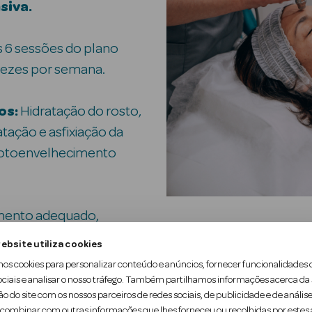
siva.
 6 sessões do plano
 vezes por semana.
os:
Hidratação do rosto,
ação e asfixiação da
o fotoenvelhecimento
ento adequado,
 das nossas técnicas
ebsite utiliza cookies
lta de avaliação
mos cookies para personalizar conteúdo e anúncios, fornecer funcionalidades 
feito um diagnóstico
ociais e analisar o nosso tráfego. Também partilhamos informações acerca da
ão do site com os nossos parceiros de redes sociais, de publicidade e de análise
pele.
ombinar com outras informações que lhes forneceu ou recolhidas por estes a