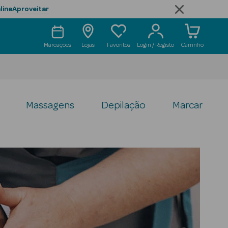
Aproveitar
line
Marcações
Lojas
Favoritos
Login / Registo
Carrinho
Massagens
Depilação
Marcar