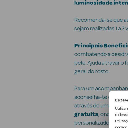
luminosidade inten
Recomenda-se que as
sejam realizadas 1 a 2
Principais Benefíci
combatendo a desidrat
pele. Ajuda a travar 
geral do rosto.
Para um acompanham
aconselha-te com uma
Este w
através de uma
consu
Utiliza
gratuita
, onde será 
redes s
utilizaç
personalizado da tua 
podem c