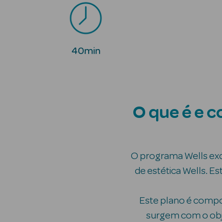
40min
O que é e 
O programa Wells excl
de estética Wells. Es
Este plano é comp
surgem com o obje