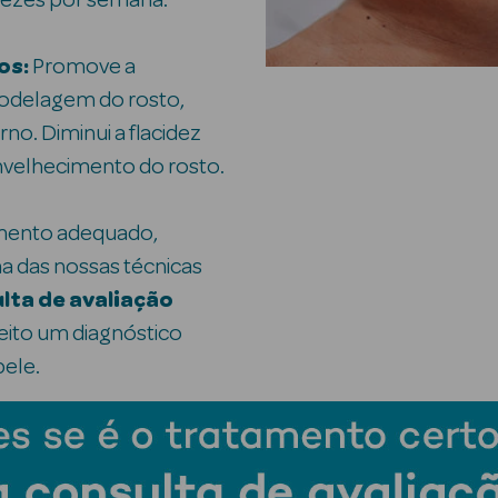
 vezes por semana.
os:
Promove a
odelagem do rosto,
no. Diminui a flacidez
nvelhecimento do rosto.
ento adequado,
 das nossas técnicas
lta de avaliação
feito um diagnóstico
pele.