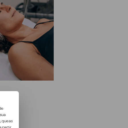
de
 sua
, que as
 partir