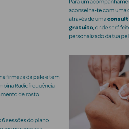
Para um acompanhamen
aconselha-te com uma d
através de uma
consult
gratuita
, onde será fe
personalizado da tua pel
na firmeza da pele e tem
ombina Radiofrequência
tamento de rosto
 6 sessões do plano