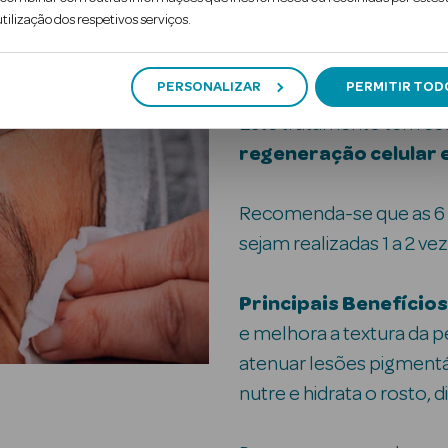
tilização dos respetivos serviços.
GLOBAL AGE
PERSONALIZAR
PERMITIR TOD
Este tratamento tem co
regeneração celular 
Recomenda-se que as 6 
sejam realizadas 1 a 2 v
Principais Benefícios
e melhora a textura da pe
atenuar lesões pigmentár
nutre e hidrata o rosto, d