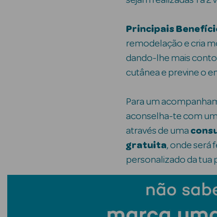
sejam realizadas 1 a 2
Principais Benefíci
remodelação e cria m
dando-lhe mais contor
cutânea e previne o e
Para um acompanham
aconselha-te com uma
através de uma
consu
gratuita
, onde será 
personalizado da tua 