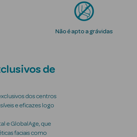
Não é apto a grávidas
clusivos de
exclusivos dos centros
síveis e eficazes logo
ital e GlobalAge, que
ticas faciais como