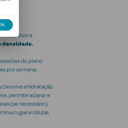
OS
mo objetivo a
e densidade.
sessões do plano
ezes por semana.
:
Devolve a hidratação
le, permite aclarar e
ias (se necessário),
iminui rugas e rídulas.