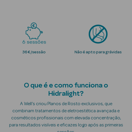
Solares
36€/sessão
Não é apto para grávidas
a Pesada
O que é e como funciona o
Hidralight?
A Well’s criou Planos de Rosto exclusivos, que
combinam tratamentos de eletroestética avançada e
cosméticos profissionais com elevada concentração,
para resultados visíveis e eficazes logo após as primeiras