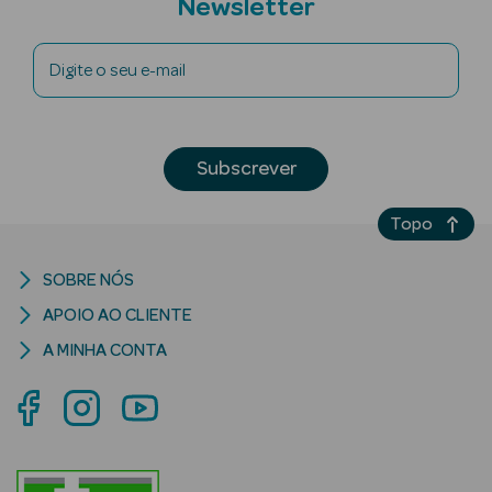
Newsletter
Anti-
Digite o seu e-mail
envelhecimento
Limpeza Facial
Subscrever
Desmaquilhantes
Esfoliantes
Topo
Máscaras
SOBRE NÓS
Faciais
APOIO AO CLIENTE
Lábios
A MINHA CONTA
Solares
Coffrets