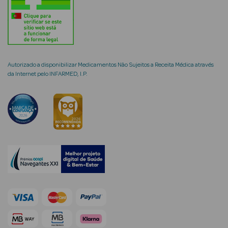
Ver Tudo
Cosmética
Autorizado a disponibilizar Medicamentos Não Sujeitos a Receita Médica através
Corpo Luxo
da Internet pelo INFARMED, I.P.
Hidratantes
Banho
Desodorizantes
Refirmantes
Protetores
Solares
Bronzeadores