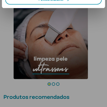
Acessórios
limpeza pele ultrassons
Ver Tudo
Cosmética
Corpo
Hidratantes
Banho
Protetores
Solares
Produtos recomendados
Refirmantes