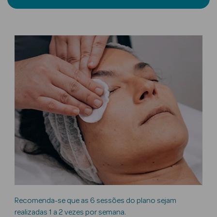
mética Rosto e
Ver Tudo
Cosmética
Rosto
Hidratantes
Séruns Faciais
Creme de Olhos
Anti-
Recomenda-se que as 6 sessões do plano sejam
envelhecimento
realizadas 1 a 2 vezes por semana.