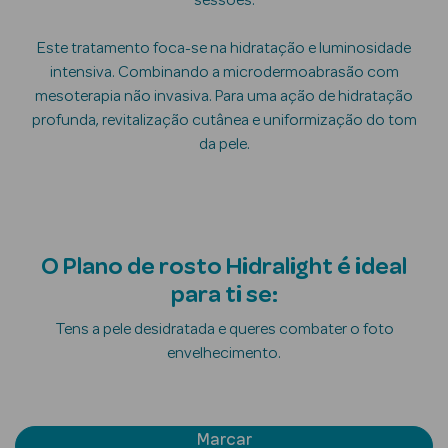
sessões.
Este tratamento foca-se na hidratação e luminosidade
intensiva. Combinando a microdermoabrasão com
mesoterapia não invasiva. Para uma ação de hidratação
profunda, revitalização cutânea e uniformização do tom
da pele.
Ver Tudo
Solares
Corpo
O Plano de rosto Hidralight é ideal
para ti se:
Rosto
Tens a pele desidratada e queres combater o foto
Lábios
envelhecimento.
Solares Bebé e
Criança
Marcar