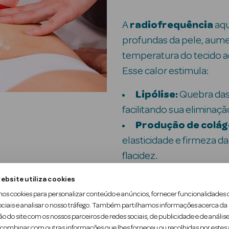
A
radiofrequência
aqu
profundas da pele, aum
temperatura do tecido 
Esse calor estimula:
Lipólise:
Quebra das 
facilitando sua eliminaçã
Produção de colág
elasticidade e firmeza d
flacidez.
ebsite utiliza cookies
A
luz LED vermelha
pe
mos cookies para personalizar conteúdo e anúncios, fornecer funcionalidades 
auxiliando no metabolis
ociais e analisar o nosso tráfego. Também partilhamos informações acerca da
regeneração dos tecidos
ão do site com os nossos parceiros de redes sociais, de publicidade e de análise
ombinar com outras informações que lhes forneceu ou recolhidas por estes a