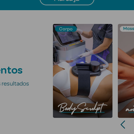
M
BodySculpt
entos
s resultados