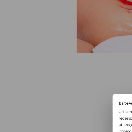
Este w
Utiliza
redes s
utilizaç
podem c