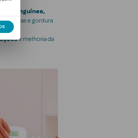
ação sanguínea,
de toxinas e gordura
OS
mações
e melhoria da