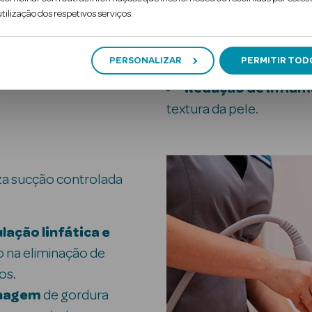
incluem:
tilização dos respetivos serviços.
Melhoria da circul
otimizando a eliminação 
PERSONALIZAR
PERMITIR TOD
metabolizada.
Redução de infla
textura da pele.
iza sucção controlada
lação linfática e
o na eliminação de
os.
enagem
de gordura