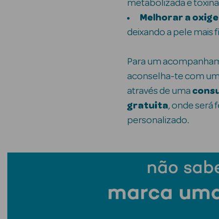
metabolizada e toxin
Melhorar a oxig
deixando a pele mais f
Para um acompanham
aconselha-te com uma
através de uma
consu
gratuita
, onde será 
personalizado.