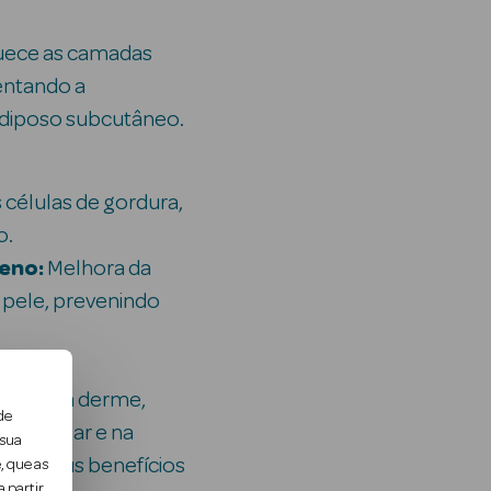
ece as camadas
entando a
adiposo subcutâneo.
células de gordura,
o.
eno:
Melhora da
a pele, prevenindo
netra na derme,
de
mo celular e na
 sua
. Os seus benefícios
, que as
 partir