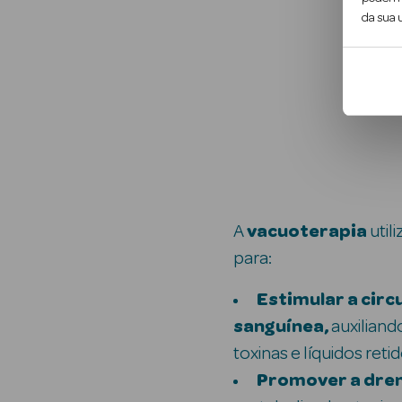
da sua u
A
vacuoterapia
util
para:
Estimular a circu
sanguínea,
auxiliand
toxinas e líquidos retid
Promover a dr