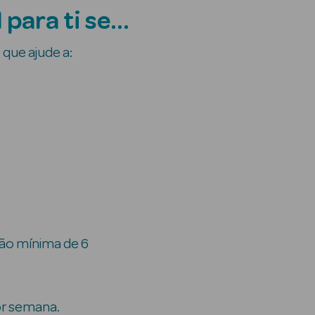
 para ti se…
 que ajude a:
ão mínima de 6
or semana.