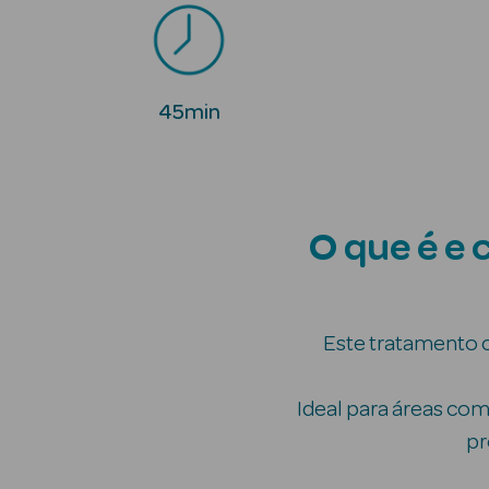
45min
O que é e
Este tratamento 
Ideal para áreas co
pr