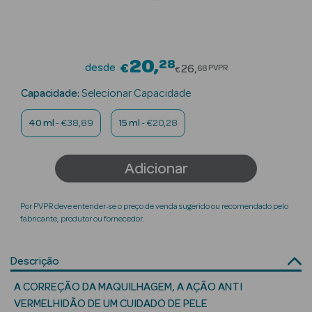
Beauty Season
Cuidados de
Cabelo
20
28
Price reduced fro
desde
€
26
PVPR
68
€
Beauty Season
Capacidade:
Selecionar Capacidade
Maquilhagem
40 ml
- €38,89
15 ml
- €20,28
Beauty Season
Maquilhagem
Adicionar
Luxo
Beauty Season
Por PVPR deve entender-se o preço de venda sugerido ou recomendado pelo
Nutricosmética
fabricante, produtor ou fornecedor.
Beauty Season
Descrição
Perfumes
A CORREÇÃO DA MAQUILHAGEM, A AÇÃO ANTI
Beauty Season
VERMELHIDÃO DE UM CUIDADO DE PELE