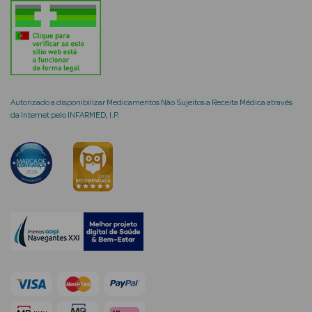
mética Rosto e
Autorizado a disponibilizar Medicamentos Não Sujeitos a Receita Médica através
da Internet pelo INFARMED, I.P.
Ver Tudo
Cosmética
Rosto
Hidratantes
Séruns Faciais
Creme de Olhos
Anti-
envelhecimento