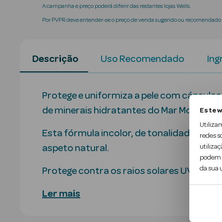
A campanha e preço poderá diferir das restantes lojas Wells.
Por PVPR deve entender-se o preço de venda sugerido ou recomendado p
Descrição
Uso Recomendado
Ing
Protege e uniformiza a pele com cápsulas
de minerais hidratantes do Mar Morto.
Este w
Utiliza
Esta fórmula incolor, de tonalidade unive
redes s
utilizaç
aspeto natural.
podem c
da sua u
Protege contra os raios solares UVA…
Ler mais