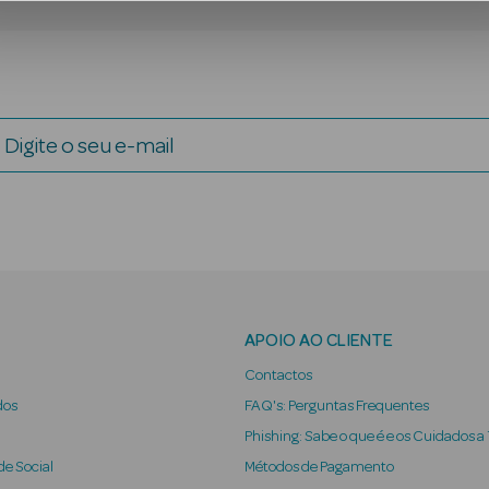
Digite o seu e-mail
APOIO AO CLIENTE
Contactos
dos
FAQ's: Perguntas Frequentes
Phishing: Sabe o que é e os Cuidados a
e Social
Métodos de Pagamento