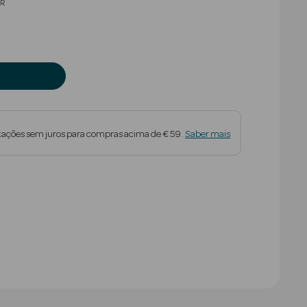
educed from
R
tações sem juros para compras acima de € 59.
Saber mais