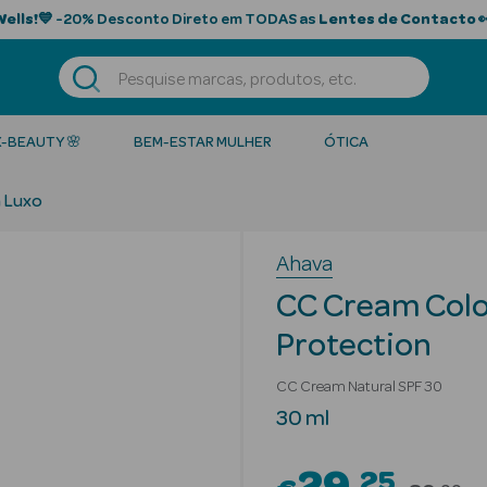
Wells!
💙 -20% Desconto Direto em TODAS as
Lentes de Contacto

K-BEAUTY 🌸
BEM-ESTAR MULHER
ÓTICA
 Luxo
Ahava
CC Cream Colo
Protection
CC Cream Natural SPF 30
30 ml
25