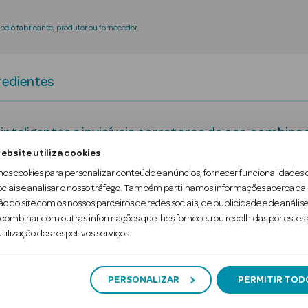
elo fabricante, produtor ou fornecedor.
redientes
 inteligentes e invisíveis corretoras de cor, comb
ebsite utiliza cookies
mos cookies para personalizar conteúdo e anúncios, fornecer funcionalidades 
rsal e multi-ação, unifica o tom da pele, aperfeiçoa
ociais e analisar o nosso tráfego. Também partilhamos informações acerca da
ão do site com os nossos parceiros de redes sociais, de publicidade e de análise
ombinar com outras informações que lhes forneceu ou recolhidas por estes a
tilização dos respetivos serviços.
PERSONALIZAR
PERMITIR TOD