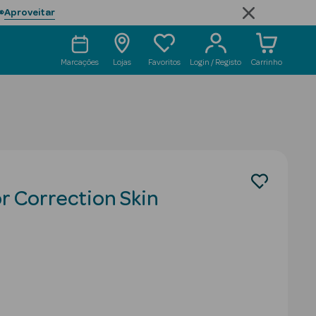
Aproveitar

Marcações
Lojas
Favoritos
Login / Registo
Carrinho
r Correction Skin