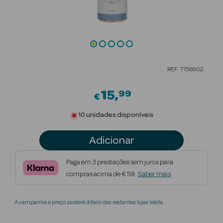
Beauty Season
Cuidados de
Cabelo
Beauty Season
REF: 7756902
Maquilhagem
15
99
€
Beauty Season
Maquilhagem
10 unidades disponíveis
Luxo
Adicionar
Beauty Season
Nutricosmética
Paga em 3 prestações sem juros para
compras acima de € 59.
Saber mais
Beauty Season
Perfumes
A campanha e preço poderá diferir das restantes lojas Wells.
Beauty Season