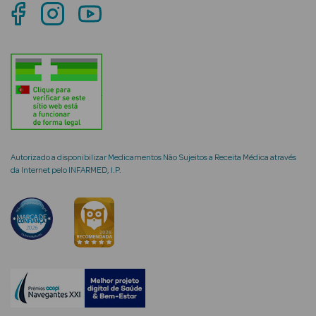
mética Rosto e
Ver Tudo
Cosmética
Autorizado a disponibilizar Medicamentos Não Sujeitos a Receita Médica através
Rosto
da Internet pelo INFARMED, I.P.
Hidratantes
Séruns Faciais
Creme de Olhos
Anti-
envelhecimento