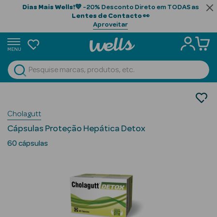
Dias Mais Wells!
💙 -20% Desconto Direto em TODAS as
Lentes de Contacto
👀
Aproveitar
MENU
portunidades
Ver Tudo
Beauty Season
Nutrição e Suplementos
Suplementos Alimentares
Beauty Season
Cholagutt
Sistema Digestivo
Cabelo
Cápsulas Proteção Hepática Detox
Profissional
60 cápsulas
Beauty Season
Cosmética
Beauty Season
Cosmética
Luxo