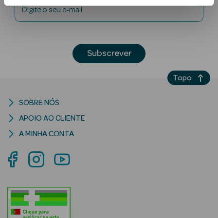
Digite o seu e-mail
Subscrever
Topo
Ver Tudo
SOBRE NÓS
Solares
APOIO AO CLIENTE
Corpo
A MINHA CONTA
Rosto
Lábios
Solares Bebé e
Criança