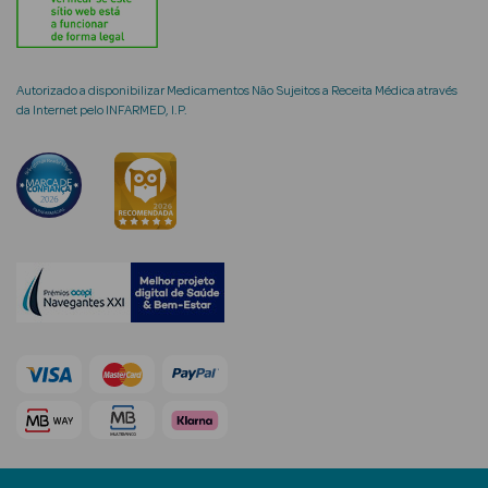
Autorizado a disponibilizar Medicamentos Não Sujeitos a Receita Médica através
da Internet pelo INFARMED, I.P.
mética Rosto e
Ver Tudo
Cosmética
Rosto
Hidratantes
Séruns Faciais
Creme de Olhos
Anti-
envelhecimento