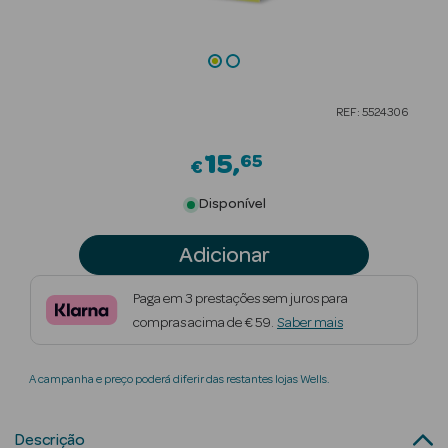
Beauty Season
Cuidados de
Cabelo
REF: 5524306
Beauty Season
Maquilhagem
15
65
€
Beauty Season
Disponível
Maquilhagem
Luxo
Adicionar
Beauty Season
Paga em 3 prestações sem juros para
Nutricosmética
compras acima de € 59.
Saber mais
Beauty Season
A campanha e preço poderá diferir das restantes lojas Wells.
Perfumes
Beauty Season
Descrição