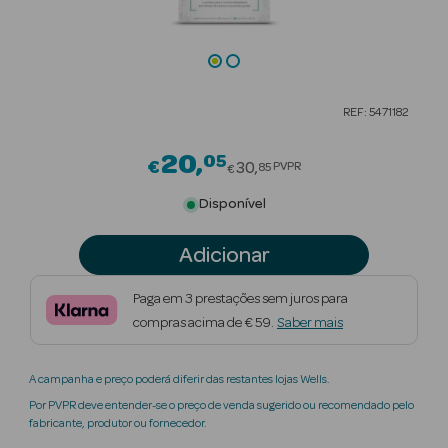
Beauty Season
Cuidados de
Cabelo
REF: 5471182
Beauty Season
Maquilhagem
20
05
Price reduced from
€
30
PVPR
85
€
Beauty Season
Disponível
Maquilhagem
Luxo
Adicionar
Beauty Season
Paga em 3 prestações sem juros para
Nutricosmética
compras acima de € 59.
Saber mais
Beauty Season
A campanha e preço poderá diferir das restantes lojas Wells.
Perfumes
Por PVPR deve entender-se o preço de venda sugerido ou recomendado pelo
fabricante, produtor ou fornecedor.
Beauty Season