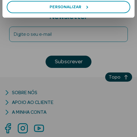
Subscreva a
PERSONALIZAR
Newsletter
Digite o seu e-mail
Ver Tudo
Subscrever
Solares
Topo
Corpo
SOBRE NÓS
Rosto
APOIO AO CLIENTE
Lábios
A MINHA CONTA
Solares Bebé e
Criança