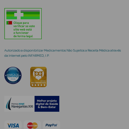
mética Rosto e
Autorizado a disponibilizar Medicamentos Não Sujeitos a Receita Médica através
Ver Tudo
da Internet pelo INFARMED, I.P.
Cosmética
Rosto
Hidratantes
Séruns Faciais
Creme de Olhos
Anti-
envelhecimento