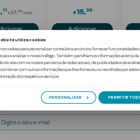
11
39
Price reduced from
4
15
90
37
€
€
PVPR
dicionar
Adicionar
ebsite utiliza cookies
mos cookies para personalizar conteúdo e anúncios, fornecer funcionalidades 
ociais e analisar o nosso tráfego. Também partilhamos informações acerca da
ão do site com os nossos parceiros de redes sociais, de publicidade e de análise
ombinar com outras informações que lhes forneceu ou recolhidas por estes a
1
tilização dos respetivos serviços.
PERSONALIZAR
PERMITIR TOD
Digite o seu e-mail