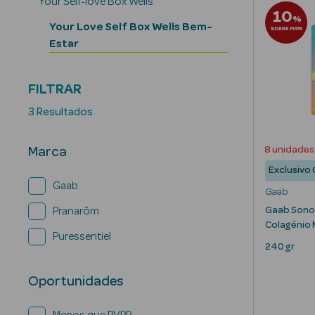
Your Self-love Box Wells
10
%
Your Love Self Box Wells Bem-
SOBRE PVPR
Estar
FILTRAR
3 Resultados
8 unidades
Marca
Exclusivo 
Gaab
Gaab
Gaab Sono
Pranarôm
Colagénio 
Puressentiel
240 gr
Oportunidades