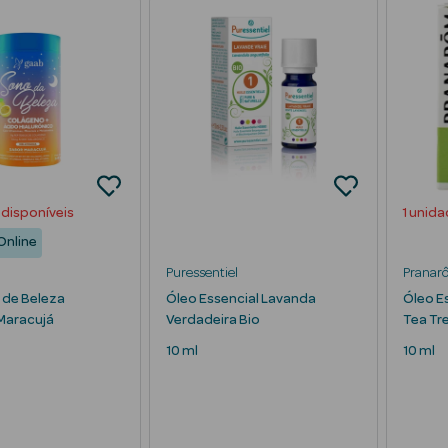
 disponíveis
1 unida
Online
Puressentiel
Pranar
 de Beleza
Óleo Essencial Lavanda
Óleo E
Maracujá
Verdadeira Bio
Tea Tr
10 ml
10 ml