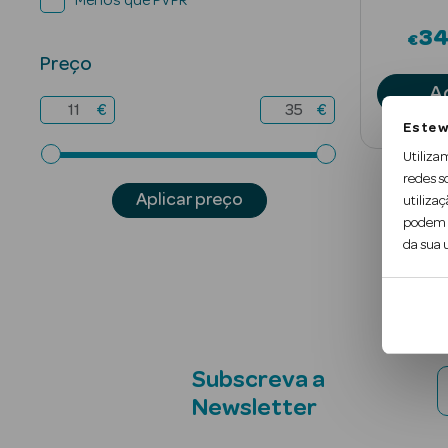
Menos que PVPR
3
€
Preço
A
€
€
Este w
Utiliza
redes s
Aplicar preço
utilizaç
podem c
da sua u
Subscreva a
Newsletter