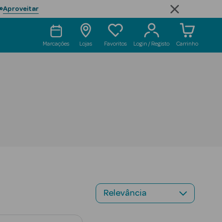
Aproveitar

Marcações
Lojas
Favoritos
Login / Registo
Carrinho