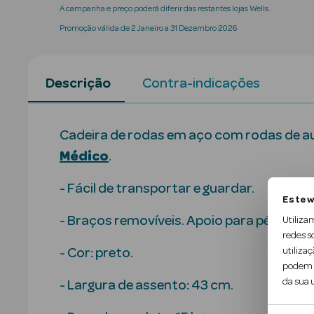
A campanha e preço poderá diferir das restantes lojas Wells.
Promoção válida de 2 Janeiro a 31 Dezembro 2026
Descrição
Contra-indicações
Cadeira de rodas em aço com rodas de a
Médico
.
- Fácil de transportar e guardar.
Este w
- Braços removíveis. Apoio para pés remov
Utiliza
redes s
utilizaç
- Cor: preto.
podem c
da sua u
- Largura de assento: 43 cm.