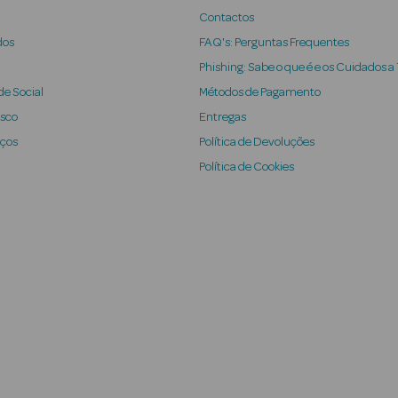
Contactos
dos
FAQ's: Perguntas Frequentes
Phishing: Sabe o que é e os Cuidados a
e Social
Métodos de Pagamento
osco
Entregas
iços
Política de Devoluções
Política de Cookies