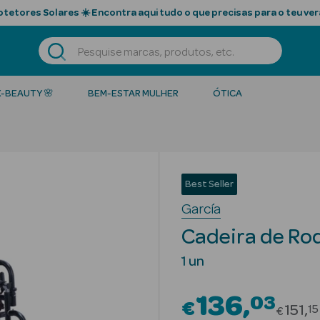
tetores Solares ☀️ Encontra aqui tudo o que precisas para o teu ver
K-BEAUTY 🌸
BEM-ESTAR MULHER
ÓTICA
Best Seller
García
Cadeira de Ro
1 un
136
03
€
Price
151
15
€