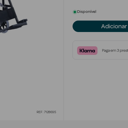
Disponível
Adicionar
Paga em 3 pres
REF: 7128695