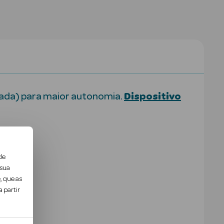
ada) para maior autonomia.
Dispositivo
de
 sua
, que as
 partir