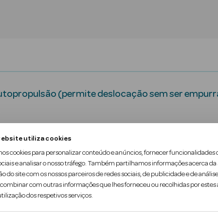
utopropulsão (permite deslocação sem ser empurr
ebsite utiliza cookies
íveis.
mos cookies para personalizar conteúdo e anúncios, fornecer funcionalidades 
ociais e analisar o nosso tráfego. Também partilhamos informações acerca da
ão do site com os nossos parceiros de redes sociais, de publicidade e de análise
ombinar com outras informações que lhes forneceu ou recolhidas por estes a
tilização dos respetivos serviços.