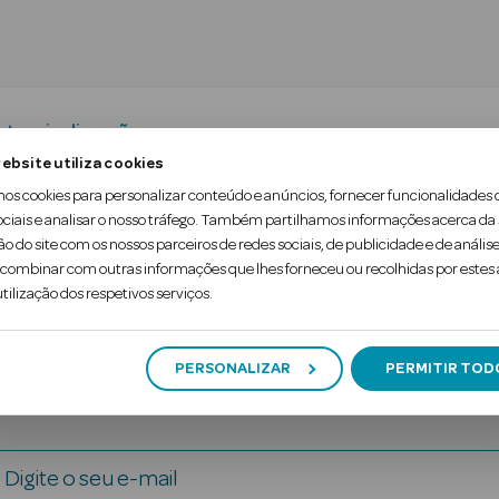
tra-indicações
ebsite utiliza cookies
mos cookies para personalizar conteúdo e anúncios, fornecer funcionalidades 
 em alumínio e encartável. Chassi anticorrosivo. As
ociais e analisar o nosso tráfego. Também partilhamos informações acerca da
ão do site com os nossos parceiros de redes sociais, de publicidade e de análise
assistência na higiene pessoal.
ombinar com outras informações que lhes forneceu ou recolhidas por estes a
tilização dos respetivos serviços.
PERSONALIZAR
PERMITIR TOD
Digite o seu e-mail