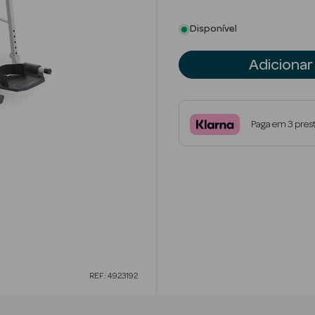
Disponível
Adicionar
Paga em 3 pres
REF: 4923192