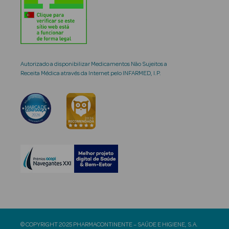
Autorizado a disponibilizar Medicamentos Não Sujeitos a
Receita Médica através da Internet pelo INFARMED, I.P.
© COPYRIGHT 2025 PHARMACONTINENTE – SAÚDE E HIGIENE, S.A.