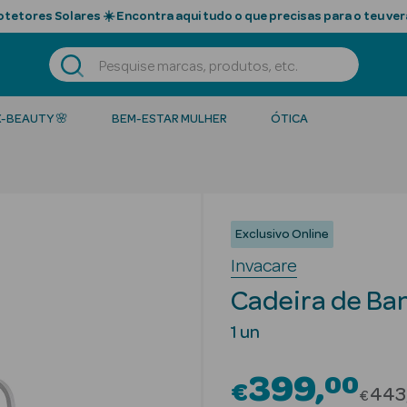
tetores Solares ☀️ Encontra aqui tudo o que precisas para o teu ver
K-BEAUTY 🌸
BEM-ESTAR MULHER
ÓTICA
Exclusivo Online
Invacare
Cadeira de Ba
1 un
399
00
€
Pric
443
€