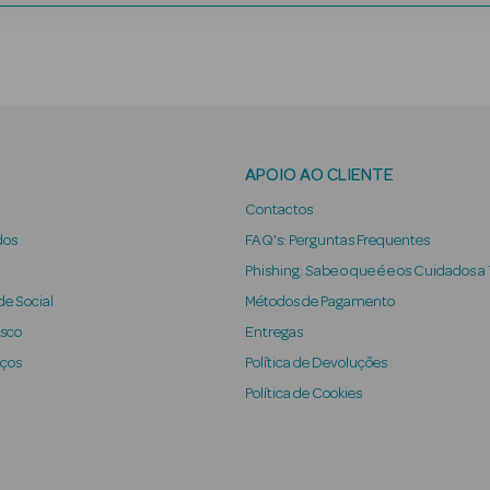
APOIO AO CLIENTE
Contactos
dos
FAQ's: Perguntas Frequentes
Phishing: Sabe o que é e os Cuidados a
e Social
Métodos de Pagamento
osco
Entregas
iços
Política de Devoluções
Política de Cookies