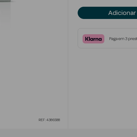
Adicionar
Paga em 3 pres
REF: 4386588