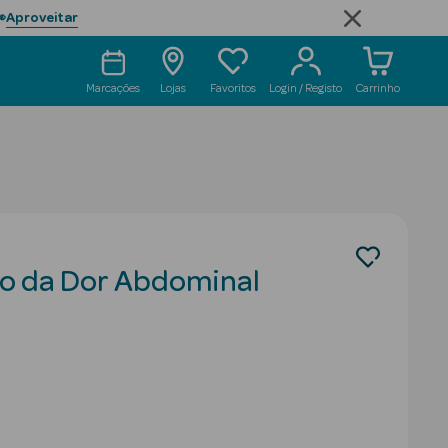
Aproveitar

Marcações
Lojas
Favoritos
Login / Registo
Carrinho
io da Dor Abdominal