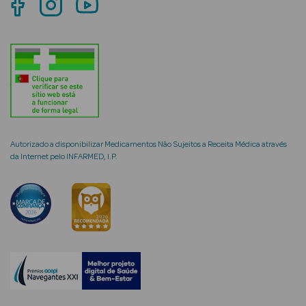
mética Rosto e
Ver Tudo
Cosmética
Autorizado a disponibilizar Medicamentos Não Sujeitos a Receita Médica através
Rosto
da Internet pelo INFARMED, I.P.
Hidratantes
Séruns Faciais
Creme de Olhos
Anti-
envelhecimento