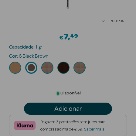
Beauty Season
Cuidados de
REF: 7028734
Cabelo
7
49
€
Beauty Season
Maquilhagem
Capacidade:
1 gr
Cor:
6 Black Brown
Beauty Season
Maquilhagem
Luxo
Beauty Season
Disponível
Nutricosmética
Adicionar
Beauty Season
Perfumes
Paga em 3 prestações sem juros para
compras acima de € 59.
Saber mais
Beauty Season