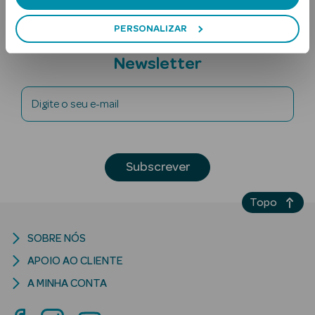
PERSONALIZAR
Subscreva a
Newsletter
Digite o seu e-mail
Ver Tudo
Solares
Subscrever
Corpo
Topo
Rosto
SOBRE NÓS
Lábios
APOIO AO CLIENTE
Solares Bebé e
A MINHA CONTA
Criança