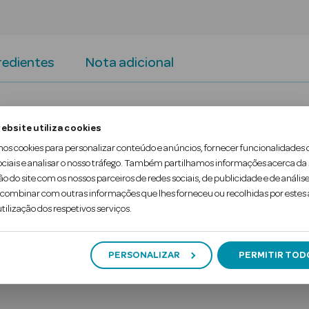
redientes
Nota adicional
a Tradicional é um creme de mãos fresco e perfu
ebsite utiliza cookies
rité, manteiga de sementes de cacau e vitamina E p
mos cookies para personalizar conteúdo e anúncios, fornecer funcionalidades 
ociais e analisar o nosso tráfego. Também partilhamos informações acerca da
ão do site com os nossos parceiros de redes sociais, de publicidade e de análise
fresca e agradável, com notas de maçã de pomar e f
ombinar com outras informações que lhes forneceu ou recolhidas por estes a
tilização dos respetivos serviços.
PERSONALIZAR
PERMITIR TOD