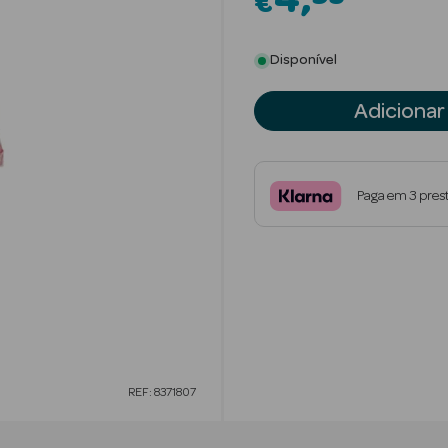
4
€
Disponível
Adicionar
Paga em 3 pres
REF: 8371807