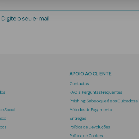
Digite o seu e-mail
APOIO AO CLIENTE
Contactos
dos
FAQ's: Perguntas Frequentes
Phishing: Sabe o que é e os Cuidados a
e Social
Métodos de Pagamento
osco
Entregas
iços
Política de Devoluções
Política de Cookies