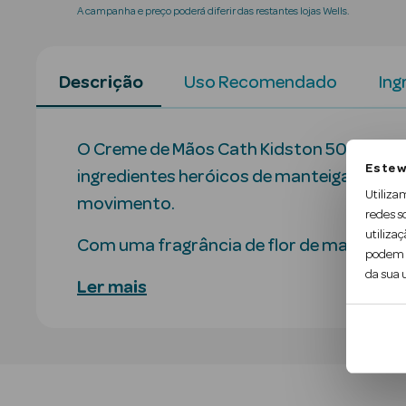
A campanha e preço poderá diferir das restantes lojas Wells.
Descrição
Uso Recomendado
Ing
O Creme de Mãos Cath Kidston 50 ml Ros
Este w
ingredientes heróicos de manteiga de ka
Utiliza
movimento.
redes s
utilizaç
Com uma fragrância de flor de macieira 
podem c
da sua u
Ler mais