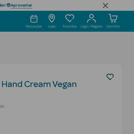
Aproveitar
ão! 😎
Marcações
Lojas
Favoritos
Login / Registo
Carrinho
n Hand Cream Vegan
ado