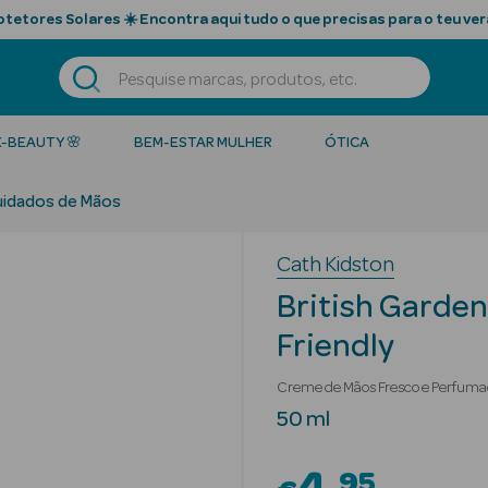
tetores Solares ☀️ Encontra aqui tudo o que precisas para o teu ver
K-BEAUTY 🌸
BEM-ESTAR MULHER
ÓTICA
idados de Mãos
Cath Kidston
British Garde
Friendly
Creme de Mãos Fresco e Perfum
50 ml
95