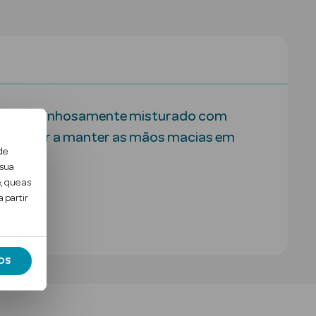
mado, carinhosamente misturado com
ara ajudar a manter as mãos macias em
de
 sua
, que as
lor…
 partir
OS