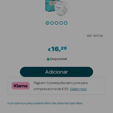
Beauty Season
Cuidados de
Cabelo
Beauty Season
REF: 8111726
Maquilhagem
16
28
€
Beauty Season
Maquilhagem
Disponível
Luxo
Adicionar
Beauty Season
Nutricosmética
Paga em 3 prestações sem juros para
compras acima de € 59.
Saber mais
Beauty Season
Perfumes
A campanha e preço poderá diferir das restantes lojas Wells.
Beauty Season