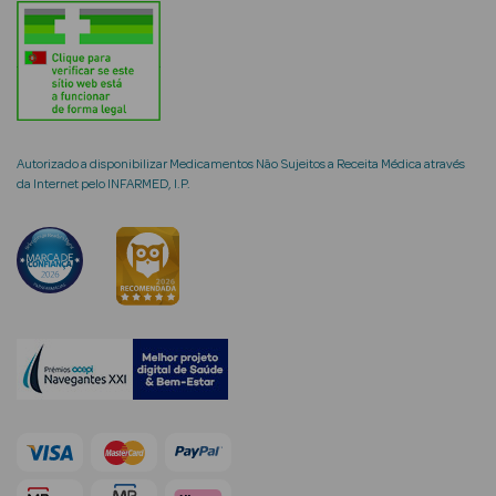
mética Rosto e
Autorizado a disponibilizar Medicamentos Não Sujeitos a Receita Médica através
da Internet pelo INFARMED, I.P.
Ver Tudo
Cosmética
Rosto
Hidratantes
Séruns Faciais
Creme de Olhos
Anti-
envelhecimento