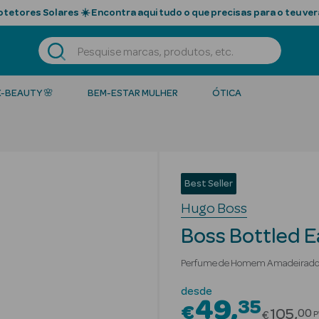
tetores Solares ☀️ Encontra aqui tudo o que precisas para o teu ver
K-BEAUTY 🌸
BEM-ESTAR MULHER
ÓTICA
Best Seller
Hugo Boss
Boss Bottled 
Perfume de Homem Amadeirad
desde
49
35
€
Price r
105
00
€
P