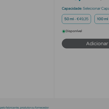
Capacidade:
Selecionar Cap
50 ml
- €49,35
100 ml
Disponível
Adicionar
elo fabricante, produtor ou fornecedor.