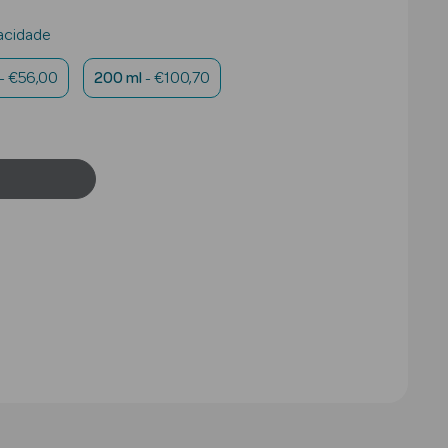
acidade
- €56,00
200 ml
- €100,70