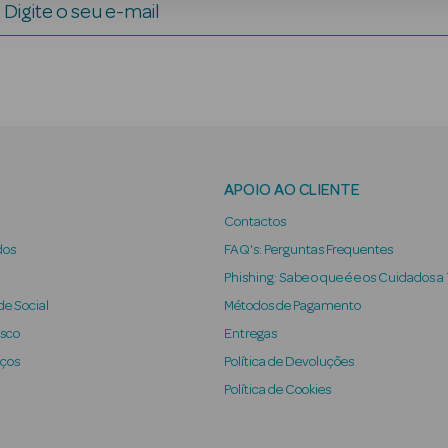
Digite o seu e-mail
APOIO AO CLIENTE
Contactos
dos
FAQ's: Perguntas Frequentes
Phishing: Sabe o que é e os Cuidados a
e Social
Métodos de Pagamento
osco
Entregas
iços
Política de Devoluções
Política de Cookies