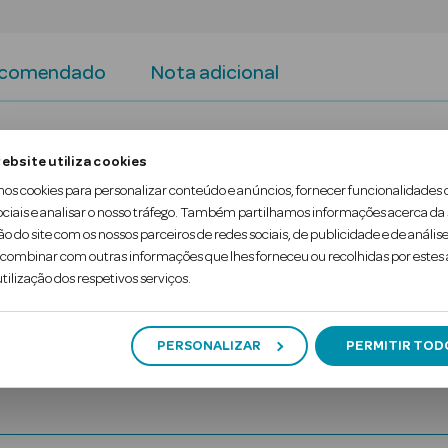
ecomendado
Nota adicional
velada em BOSS Bottled Eau de Parfum: uma fragrâ
ebsite utiliza cookies
sos e motivados, sempre preparados para enfrentar
mos cookies para personalizar conteúdo e anúncios, fornecer funcionalidades 
ociais e analisar o nosso tráfego. Também partilhamos informações acerca da
ntensidade à calidez e vitalidade da assinatura i
ão do site com os nossos parceiros de redes sociais, de publicidade e de análise
ombinar com outras informações que lhes forneceu ou recolhidas por estes a
tilização dos respetivos serviços.
PERSONALIZAR
PERMITIR TOD