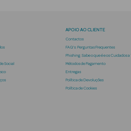
APOIO AO CLIENTE
Contactos
dos
FAQ's: Perguntas Frequentes
Phishing: Sabe o que é e os Cuidados a
e Social
Métodos de Pagamento
osco
Entregas
iços
Política de Devoluções
Política de Cookies