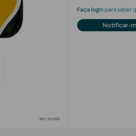
Faça login
para saber q
Notificar-
REF: 5011255