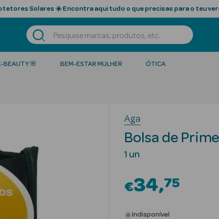
tetores Solares ☀️ Encontra aqui tudo o que precisas para o teu ver
K-BEAUTY 🌸
BEM-ESTAR MULHER
ÓTICA
Aga
Bolsa de Prime
1 un
34
75
€
Indisponível