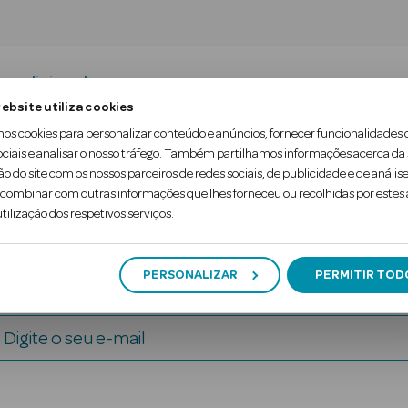
a adicional
ebsite utiliza cookies
mos cookies para personalizar conteúdo e anúncios, fornecer funcionalidades 
um conjunto de produtos básicos mas indispensáve
ociais e analisar o nosso tráfego. Também partilhamos informações acerca da
ão do site com os nossos parceiros de redes sociais, de publicidade e de análise
ombinar com outras informações que lhes forneceu ou recolhidas por estes a
tilização dos respetivos serviços.
PERSONALIZAR
PERMITIR TOD
Digite o seu e-mail