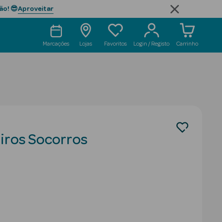
Aproveitar
ão! 😎
Marcações
Lojas
Favoritos
Login / Registo
Carrinho
iros Socorros