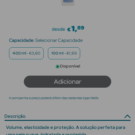
Beauty Season
Cuidados de
Cabelo
1
89
desde
€
Beauty Season
Capacidade:
Selecionar Capacidade
Maquilhagem
400 ml
- €3,80
100 ml
- €1,89
Beauty Season
Disponível
Maquilhagem
Luxo
Adicionar
Beauty Season
Nutricosmética
A campanha e preço poderá diferir das restantes lojas Wells.
Beauty Season
Perfumes
Descrição
Volume, elasticidade e proteção. A solução perfeita para
Beauty Season
uma pele suave, hidratada e protegida.