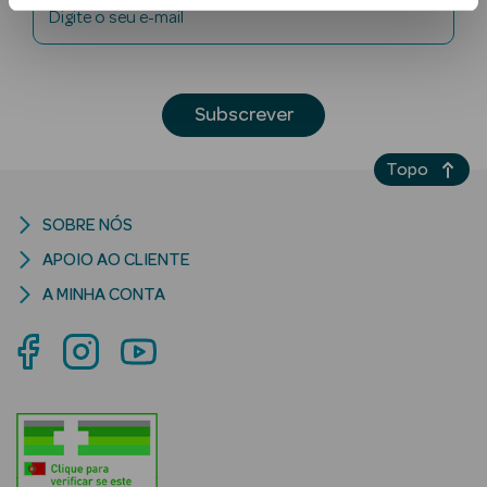
Digite o seu e-mail
Subscrever
Topo
Ver Tudo
SOBRE NÓS
Solares
APOIO AO CLIENTE
Corpo
A MINHA CONTA
Rosto
Lábios
Solares Bebé e
Criança