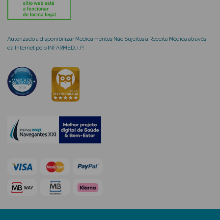
Autorizado a disponibilizar Medicamentos Não Sujeitos a Receita Médica através
da Internet pelo INFARMED, I.P.
mética Rosto e
Ver Tudo
Cosmética
Rosto
Hidratantes
Séruns Faciais
Creme de Olhos
Anti-
envelhecimento