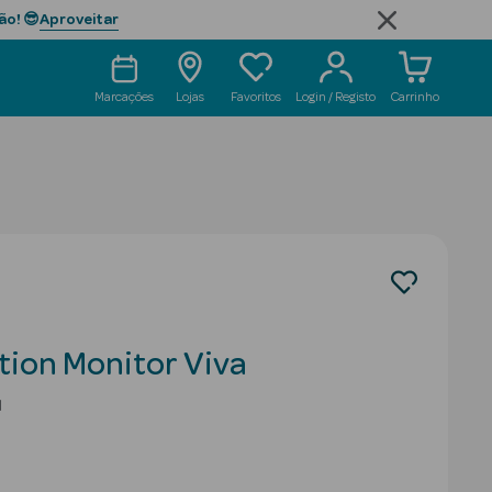
Aproveitar
ão! 😎
Marcações
Lojas
Favoritos
Login / Registo
Carrinho
ion Monitor Viva
l