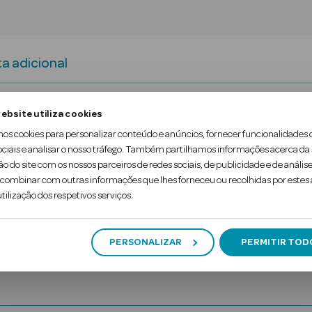
a adicional
el que fornece a percentagem músculo-esquelétic
ebsite utiliza cookies
mos cookies para personalizar conteúdo e anúncios, fornecer funcionalidades 
 sua composição corporal, e ainda lhe vai record
ociais e analisar o nosso tráfego. Também partilhamos informações acerca da
ão do site com os nossos parceiros de redes sociais, de publicidade e de análise
ombinar com outras informações que lhes forneceu ou recolhidas por estes a
tilização dos respetivos serviços.
PERSONALIZAR
PERMITIR TOD