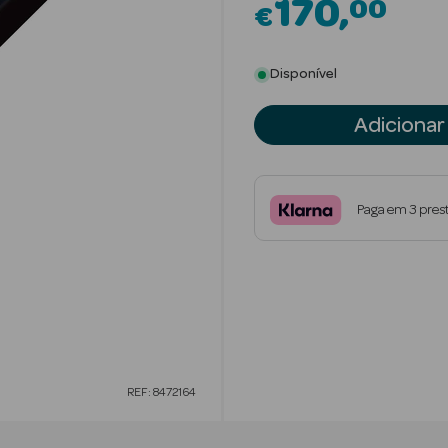
170
00
€
Disponível
Adicionar
Paga em 3 pres
REF: 8472164