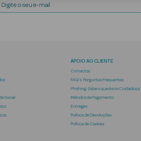
Digite o seu e-mail
APOIO AO CLIENTE
Contactos
dos
FAQ's: Perguntas Frequentes
Phishing: Sabe o que é e os Cuidados a
e Social
Métodos de Pagamento
osco
Entregas
iços
Política de Devoluções
Política de Cookies