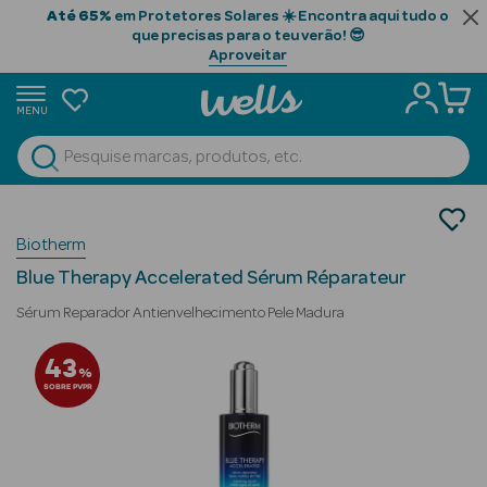
Até 65%
em Protetores Solares ☀️ Encontra aqui tudo o
que precisas para o teu verão! 😎
Aproveitar
MENU
portunidades
Ver Tudo
Beauty Season
Oportunidades
Biotherm
Seleção de Beleza
Beauty Season
Seleção de Skincare
Cabelo
Blue Therapy Accelerated Sérum Réparateur
Profissional
Sérum Reparador Antienvelhecimento Pele Madura
Beauty Season
43
%
Cosmética
SOBRE PVPR
Beauty Season
Cosmética
Luxo