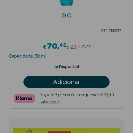
Beauty Season
Cuidados de
Cabelo
REF: 7163787
Beauty Season
70
45
Price reduced from
Maquilhagem
€
123
PVPR
59
€
Capacidade:
50 ml
Beauty Season
Maquilhagem
Disponível
Luxo
Adicionar
Beauty Season
Nutricosmética
Paga em 3 prestações sem juros de € 23,48
Saber mais
Beauty Season
Perfumes
Beauty Season