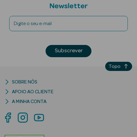
Newsletter
Digite o seu e-mail
mética Rosto e
Subscrever
Ver Tudo
Cosmética
Topo
Rosto
SOBRE NÓS
Hidratantes
APOIO AO CLIENTE
Séruns Faciais
A MINHA CONTA
Creme de Olhos
Anti-
envelhecimento