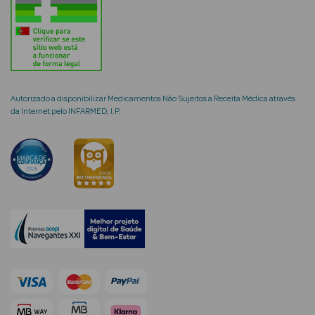
Limpeza Facial
Desmaquilhantes
Água Micelar
Autorizado a disponibilizar Medicamentos Não Sujeitos a Receita Médica através
da Internet pelo INFARMED, I.P.
Solares
Máscaras
Faciais
Água Termal
Esfoliantes
Lábios
Coffrets