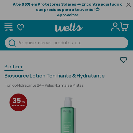
Até 65%
em Protetores Solares ☀️ Encontra aqui tudo o
que precisas para o teu verão! 😎
Aproveitar
MENU
portunidades
Ver Tudo
Beauty Season
Cosmética Rosto e Corpo
Biotherm
Cosmética Rosto Luxo
Beauty Season
Desmaquilhantes
Cabelo
Biosource Lotion Tonifiante & Hydratante
Profissional
Tónico Hidratante 24H Peles Normais a Mistas
Beauty Season
35
%
Cosmética
SOBRE PVPR
Beauty Season
Cosmética
Luxo