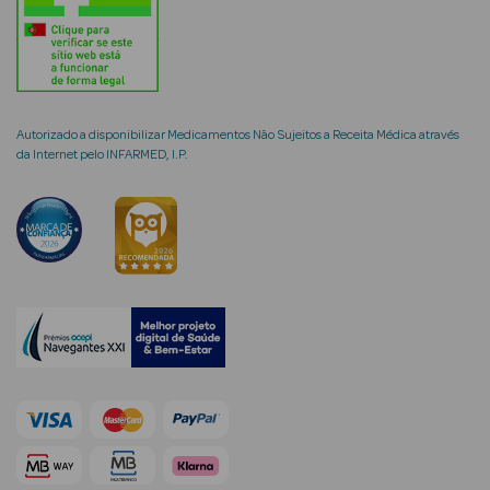
Limpeza Facial
Desmaquilhantes
Água Micelar
Autorizado a disponibilizar Medicamentos Não Sujeitos a Receita Médica através
da Internet pelo INFARMED, I.P.
Solares
Máscaras
Faciais
Água Termal
Esfoliantes
Lábios
Coffrets