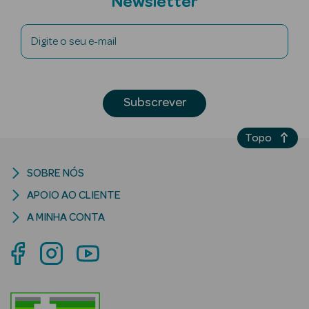
Newsletter
Digite o seu e-mail
mética Rosto e
Subscrever
Ver Tudo
Topo
Cosmética
Rosto
SOBRE NÓS
Hidratantes
APOIO AO CLIENTE
A MINHA CONTA
Séruns Faciais
Creme de Olhos
Anti-
envelhecimento