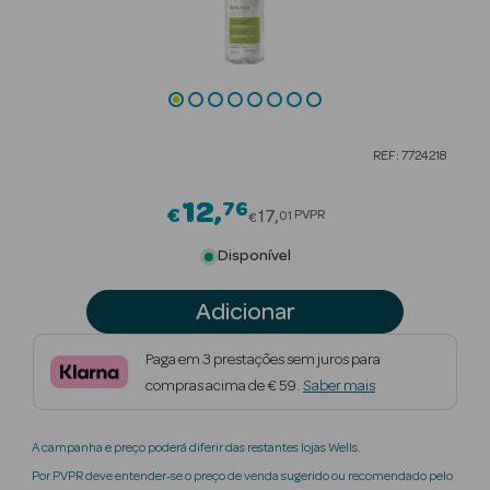
Beauty Season
Cuidados de
Cabelo
Beauty Season
REF: 7724218
Maquilhagem
12
76
Price reduced from
€
Beauty Season
17
PVPR
01
€
Maquilhagem
Disponível
Luxo
Adicionar
Beauty Season
Nutricosmética
Paga em 3 prestações sem juros para
compras acima de € 59.
Saber mais
Beauty Season
Perfumes
A campanha e preço poderá diferir das restantes lojas Wells.
Beauty Season
Por PVPR deve entender-se o preço de venda sugerido ou recomendado pelo