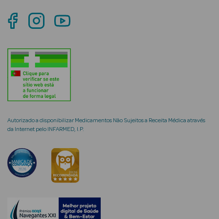
mética Rosto e
Ver Tudo
Cosmética
Rosto
Autorizado a disponibilizar Medicamentos Não Sujeitos a Receita Médica através
da Internet pelo INFARMED, I.P.
Hidratantes
Séruns Faciais
Creme de Olhos
Anti-
envelhecimento