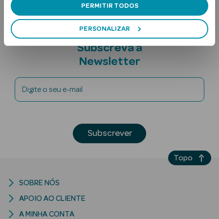
PERMITIR TODOS
PERSONALIZAR
Subscreva a
Newsletter
Digite o seu e-mail
Ver Tudo
Solares
Corpo
Subscrever
Rosto
Topo
Lábios
SOBRE NÓS
Solares Bebé e
APOIO AO CLIENTE
Criança
A MINHA CONTA