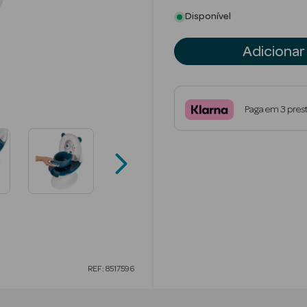
Disponível
Adicionar
Paga em 3 pres
REF: 8517596