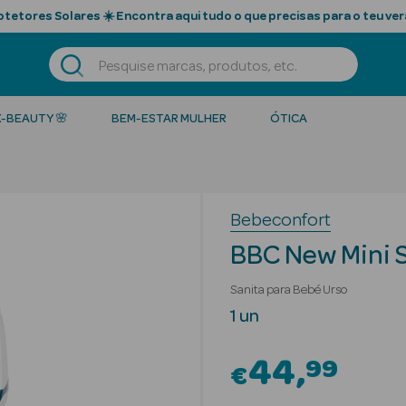
tetores Solares ☀️ Encontra aqui tudo o que precisas para o teu ver
K-BEAUTY 🌸
BEM-ESTAR MULHER
ÓTICA
Bebeconfort
BBC New Mini S
Sanita para Bebé Urso
1 un
44
99
€