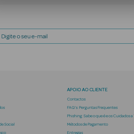
Digite o seu e-mail
APOIO AO CLIENTE
Contactos
dos
FAQ's: Perguntas Frequentes
Phishing: Sabe o que é e os Cuidados a
e Social
Métodos de Pagamento
osco
Entregas