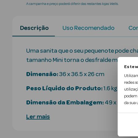
A campanha e preço poderá diferir das restantes lojas Wells.
Descrição
Uso Recomendado
Con
Uma sanita que o seu pequenote pode cha
tamanho Mini torna o desfralde mais diver
Este w
Dimensão:
36 x 36.5 x 26 cm
Utiliza
redes s
Peso Líquido do Produto:
1.6 kg
utilizaç
podem c
Dimensão da Embalagem:
49 x 27 x …
da sua u
Ler mais