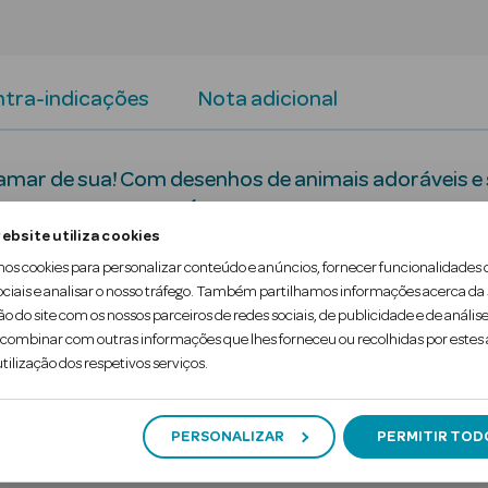
tra-indicações
Nota adicional
mar de sua! Com desenhos de animais adoráveis e s
tido do que nunca. É o primeiro passo antes de com
ebsite utiliza cookies
mos cookies para personalizar conteúdo e anúncios, fornecer funcionalidades 
ociais e analisar o nosso tráfego. Também partilhamos informações acerca da
ão do site com os nossos parceiros de redes sociais, de publicidade e de análise
ombinar com outras informações que lhes forneceu ou recolhidas por estes a
tilização dos respetivos serviços.
PERSONALIZAR
PERMITIR TOD