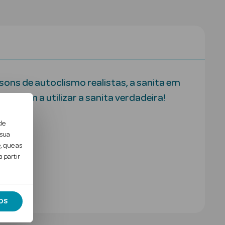
ons de autoclismo realistas, a sanita em
eçarem a utilizar a sanita verdadeira!
de
 sua
, que as
 partir
OS