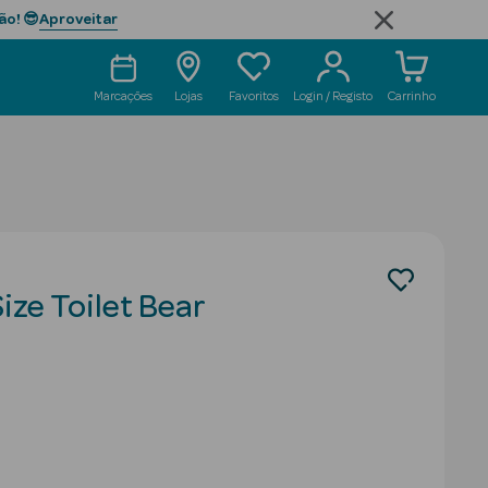
Aproveitar
ão! 😎
Marcações
Lojas
Favoritos
Login / Registo
Carrinho
ize Toilet Bear