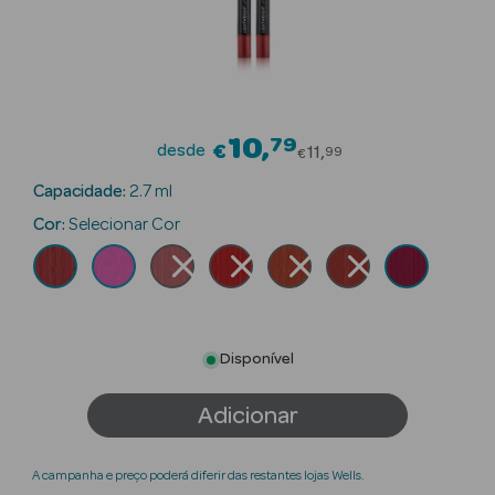
Beauty Season
Cuidados de
Cabelo
Beauty Season
10
79
Price reduced f
desde
€
11
99
€
Maquilhagem
Capacidade:
2.7 ml
Beauty Season
Cor:
Selecionar Cor
Maquilhagem
Luxo
Beauty Season
Nutricosmética
Disponível
Beauty Season
Adicionar
Perfumes
Beauty Season
A campanha e preço poderá diferir das restantes lojas Wells.