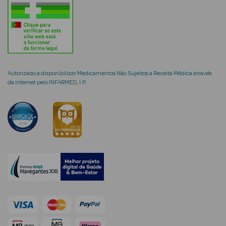
mética Rosto e
Autorizado a disponibilizar Medicamentos Não Sujeitos a Receita Médica através
da Internet pelo INFARMED, I.P.
Ver Tudo
Cosmética
Rosto
Hidratantes
Séruns Faciais
Creme de Olhos
Anti-
envelhecimento