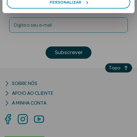
PERSONALIZAR
Newsletter
Digite o seu e-mail
Subscrever
Ver Tudo
Solares
Topo
Corpo
SOBRE NÓS
Rosto
APOIO AO CLIENTE
A MINHA CONTA
Lábios
Solares Bebé e
Criança