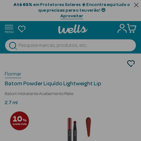
Até 65%
em Protetores Solares ☀️ Encontra aqui tudo o
que precisas para o teu verão! 😎
Aproveitar
MENU
portunidades
Ver Tudo
Beauty Season
Maquilhagem
Lábios
Beauty Season
Flormar
Batom
Cabelo
Batom Powder Liquído Lightweight Lip
Profissional
Batom Hidratante Acabamento Mate
Beauty Season
2.7 ml
Cosmética
10
%
Beauty Season
SOBRE PVPR
Cosmética
Luxo