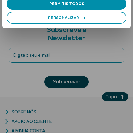
PERMITIR TODOS
PERSONALIZAR
Subscreva a
Newsletter
Digite o seu e-mail
Ver Tudo
Solares
Corpo
Subscrever
Rosto
Topo
Lábios
SOBRE NÓS
Solares Bebé e
APOIO AO CLIENTE
Criança
A MINHA CONTA