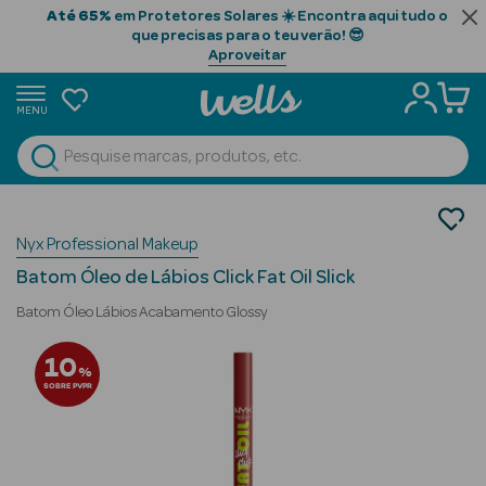
Até 65%
em Protetores Solares ☀️ Encontra aqui tudo o
que precisas para o teu verão! 😎
Aproveitar
MENU
portunidades
Ver Tudo
Beauty Season
Maquilhagem
Nyx Professional Makeup
Lábios
Beauty Season
Batom
Cabelo
Batom Óleo de Lábios Click Fat Oil Slick
Profissional
Batom Óleo Lábios Acabamento Glossy
Beauty Season
10
%
Cosmética
SOBRE PVPR
Beauty Season
Cosmética
Luxo