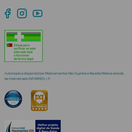
mética Rosto e
Ver Tudo
Cosmética
Rosto
Autorizado a disponibilizar Medicamentos Não Sujeitos a Receita Médica através
da Internet pelo INFARMED, I.P.
Hidratantes
Séruns Faciais
Creme de Olhos
Anti-
envelhecimento