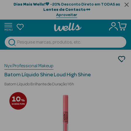
Dias Mais Wells!
💙 -20% Desconto Direto em TODAS as
Lentes de Contacto
👀
Aproveitar
MENU
portunidades
Ver Tudo
Beauty Season
Maquilhagem
Nyx Professional Makeup
Lábios
Beauty Season
Batom
Cabelo
Batom Líquido Shine Loud High Shine
Profissional
Batom Líquido Brilhante de Duração 16h
Beauty Season
10
%
Cosmética
SOBRE PVPR
Beauty Season
Cosmética
Luxo