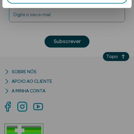
Digite o seu e-mail
Subscrever
Topo
Ver Tudo
Solares
SOBRE NÓS
Corpo
APOIO AO CLIENTE
Rosto
A MINHA CONTA
Lábios
Solares Bebé e
Criança