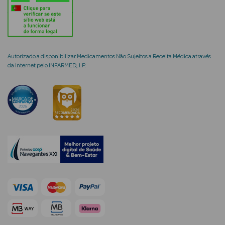
mética Rosto e
Autorizado a disponibilizar Medicamentos Não Sujeitos a Receita Médica através
da Internet pelo INFARMED, I.P.
Ver Tudo
Cosmética
Rosto
Hidratantes
Séruns Faciais
Creme de Olhos
Anti-
envelhecimento