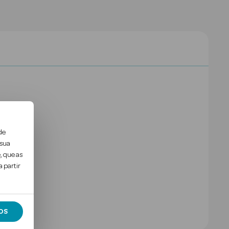
de
 sua
, que as
 partir
OS