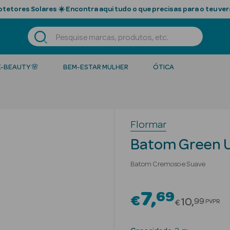
tetores Solares ☀️ Encontra aqui tudo o que precisas para o teu ver
K-BEAUTY 🌸
BEM-ESTAR MULHER
ÓTICA
Flormar
Batom Green U
Batom Cremoso e Suave
7
69
€
Price red
10
99
PVPR
€