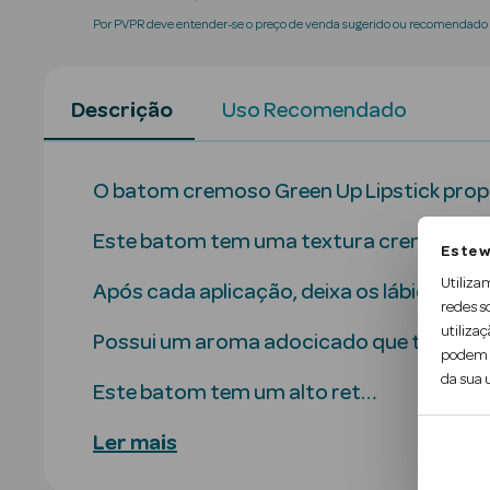
Por PVPR deve entender-se o preço de venda sugerido ou recomendado p
Descrição
Uso Recomendado
O batom cremoso Green Up Lipstick propor
Este batom tem uma textura cremosa, ma
Este w
Utiliza
Após cada aplicação, deixa os lábios sedo
redes s
utilizaç
Possui um aroma adocicado que torna o s
podem c
da sua u
Este batom tem um alto ret…
Ler mais